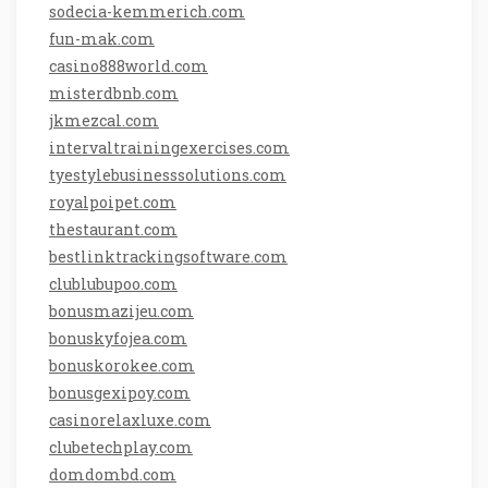
sodecia-kemmerich.com
fun-mak.com
casino888world.com
misterdbnb.com
jkmezcal.com
intervaltrainingexercises.com
tyestylebusinesssolutions.com
royalpoipet.com
thestaurant.com
bestlinktrackingsoftware.com
clublubupoo.com
bonusmazijeu.com
bonuskyfojea.com
bonuskorokee.com
bonusgexipoy.com
casinorelaxluxe.com
clubetechplay.com
domdombd.com