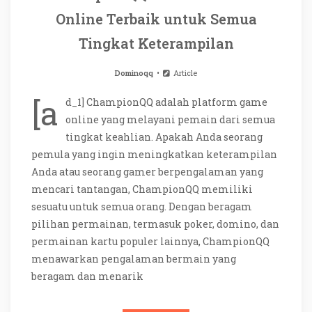
Online Terbaik untuk Semua
Tingkat Keterampilan
Dominoqq
Article
[a
d_1] ChampionQQ adalah platform game
online yang melayani pemain dari semua
tingkat keahlian. Apakah Anda seorang
pemula yang ingin meningkatkan keterampilan
Anda atau seorang gamer berpengalaman yang
mencari tantangan, ChampionQQ memiliki
sesuatu untuk semua orang. Dengan beragam
pilihan permainan, termasuk poker, domino, dan
permainan kartu populer lainnya, ChampionQQ
menawarkan pengalaman bermain yang
beragam dan menarik