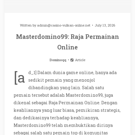
Written by
admin@casino-vulkan-online.net
July 13, 2026
Masterdomino99: Raja Permainan
Online
Dominoqq
Article
[a
d_1] Dalam dunia game online, hanya ada
sedikit pemain yang menonjol
dibandingkan yang lain. Salah satu
pemain tersebut adalah Masterdomino99, juga
dikenal sebagai Raja Permainan Online. Dengan
keahliannya yang luar biasa, pemikiran strategis,
dan dedikasinya terhadap keahliannya,
Masterdomino99 telah membuktikan dirinya
sebagai salah satu pemain top di komunitas