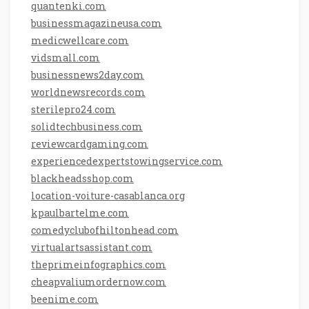
quantenki.com
businessmagazineusa.com
medicwellcare.com
vidsmall.com
businessnews2day.com
worldnewsrecords.com
sterilepro24.com
solidtechbusiness.com
reviewcardgaming.com
experiencedexpertstowingservice.com
blackheadsshop.com
location-voiture-casablanca.org
kpaulbartelme.com
comedyclubofhiltonhead.com
virtualartsassistant.com
theprimeinfographics.com
cheapvaliumordernow.com
beenime.com