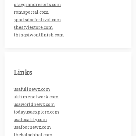
playgrandresorts.com
romsportal.com
sportsdocfestival.com
shestylestore.com
thingsiwontfinish.com
Links
usafullnewz.com
uktimenetwork.com
usaworldnewz.com
todayusaexplore.com
usalocality.com
usafournewz.com
thebalochhal.com