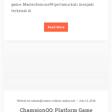
game. Masterdomino99 pertama kali menjadi
terkenal di
Read More
Written by
admin@casino-vulkan-online.net
July 12, 2026
ChampionQQ: Platform Game