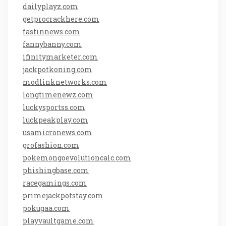
dailyplayz.com
getprocrackhere.com
fastinnews.com
fannybanny.com
ifinitymarketer.com
jackpotkoning.com
modlinknetworks.com
longtimenewz.com
luckysportss.com
luckpeakplay.com
usamicronews.com
grofashion.com
pokemongoevolutioncalc.com
phishingbase.com
racegamings.com
primejackpotstay.com
pokugaa.com
playvaultgame.com