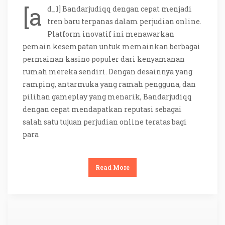
[a
d_1] Bandarjudiqq dengan cepat menjadi
tren baru terpanas dalam perjudian online.
Platform inovatif ini menawarkan
pemain kesempatan untuk memainkan berbagai
permainan kasino populer dari kenyamanan
rumah mereka sendiri. Dengan desainnya yang
ramping, antarmuka yang ramah pengguna, dan
pilihan gameplay yang menarik, Bandarjudiqq
dengan cepat mendapatkan reputasi sebagai
salah satu tujuan perjudian online teratas bagi
para
Read More