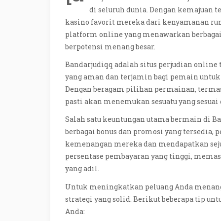
di seluruh dunia. Dengan kemajuan 
kasino favorit mereka dari kenyamanan rum
platform online yang menawarkan berbag
berpotensi menang besar.
Bandarjudiqq adalah situs perjudian onlin
yang aman dan terjamin bagi pemain untu
Dengan beragam pilihan permainan, termasuk
pasti akan menemukan sesuatu yang sesuai 
Salah satu keuntungan utama bermain di Ba
berbagai bonus dan promosi yang tersedi
kemenangan mereka dan mendapatkan sejuml
persentase pembayaran yang tinggi, mema
yang adil.
Untuk meningkatkan peluang Anda menang 
strategi yang solid. Berikut beberapa t
Anda: