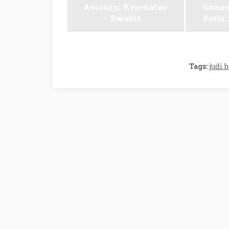
Asuransi Kesehatan
Games
Swasta
Perlu
Tags:
judi 