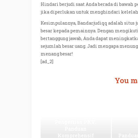
Hindari berjudi saat Anda berada di bawah p
jika diperlukan untuk menghindari kelelah
Kesimpulannya, Bandarjudiqq adalah situs
besar kepada pemainnya. Dengan mengikuti 
bertanggung jawab, Anda dapat meningkatk
sejumlah besar uang. Jadi mengapa menungg
menang besar!
[ad_2]
You ma
Pengertian PKV:
Panduan
Komprehensif
Pandua