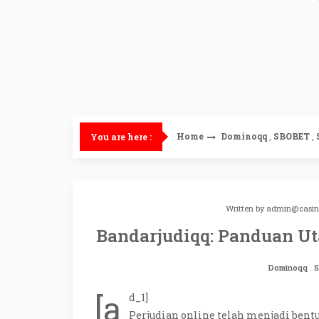
Home
Dominoqq
,
SBOBET
,
You are here :
Written by
admin@casino
Bandarjudiqq: Panduan U
Dominoqq
.
S
[a
d_1]
Perjudian online telah menjadi bent