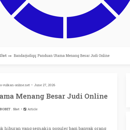
Slot
Bandarjudiqq: Panduan Utama Menang Besar Judi Online
-vulkan-online.net
June 27, 2026
tama Menang Besar Judi Online
BOBET
.
Slot
Article
uk hiburan yang semakin populer bagi banyak orang