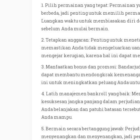
1. Pilih permainan yang tepat: Permainan
berbeda, jadi penting untuk memilih perma
Luangkan waktu untuk membiasakan diri de
sebelum Anda mulai bermain.
2. Tetapkan anggaran: Penting untuk mene
memastikan Anda tidak mengeluarkan uang 
mengejar kerugian, karena hal ini dapat 
3. Manfaatkan bonus dan promosi: Bandarj
dapat membantu mendongkrak kemenangan
ini untuk meningkatkan peluang Anda untu
4. Latih manajemen bankroll yang baik: Me
kesuksesan jangka panjang dalam perjudian 
Anda belanjakan dan patuhi batasan terseb
Anda mampu.
5. Bermain secara bertanggung jawab: Perj
menyenangkan dan menyenangkan, jadi pent