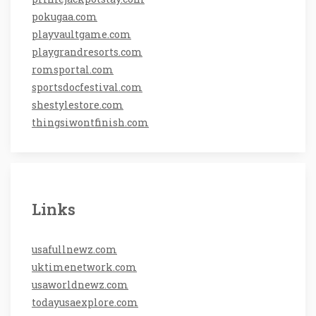
pokugaa.com
playvaultgame.com
playgrandresorts.com
romsportal.com
sportsdocfestival.com
shestylestore.com
thingsiwontfinish.com
Links
usafullnewz.com
uktimenetwork.com
usaworldnewz.com
todayusaexplore.com