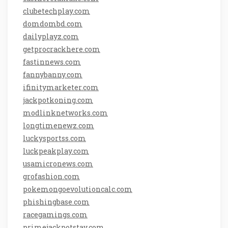
clubetechplay.com
domdombd.com
dailyplayz.com
getprocrackhere.com
fastinnews.com
fannybanny.com
ifinitymarketer.com
jackpotkoning.com
modlinknetworks.com
longtimenewz.com
luckysportss.com
luckpeakplay.com
usamicronews.com
grofashion.com
pokemongoevolutioncalc.com
phishingbase.com
racegamings.com
primejackpotstay.com