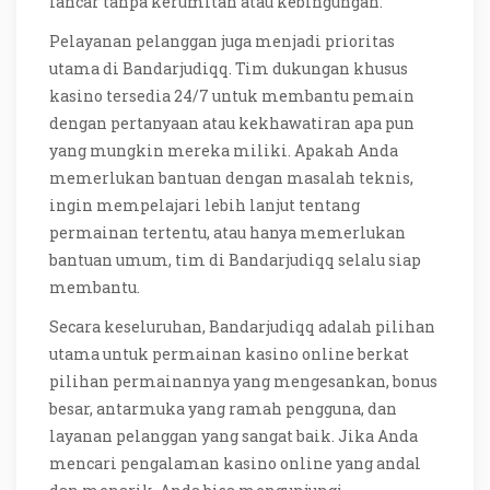
lancar tanpa kerumitan atau kebingungan.
Pelayanan pelanggan juga menjadi prioritas
utama di Bandarjudiqq. Tim dukungan khusus
kasino tersedia 24/7 untuk membantu pemain
dengan pertanyaan atau kekhawatiran apa pun
yang mungkin mereka miliki. Apakah Anda
memerlukan bantuan dengan masalah teknis,
ingin mempelajari lebih lanjut tentang
permainan tertentu, atau hanya memerlukan
bantuan umum, tim di Bandarjudiqq selalu siap
membantu.
Secara keseluruhan, Bandarjudiqq adalah pilihan
utama untuk permainan kasino online berkat
pilihan permainannya yang mengesankan, bonus
besar, antarmuka yang ramah pengguna, dan
layanan pelanggan yang sangat baik. Jika Anda
mencari pengalaman kasino online yang andal