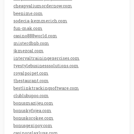
cheapvaliumordernow.com
beenime.com
sodecia-kemmerich.com
fun-mak.com
casino888world.com
misterdbnb.com
jkmezcal.com
intervaltrainingexercises.com
tyestylebusinesssolutions.com
royalpoipet.com
thestaurant.com
bestlinktrackingsoftware.com
clublubupoo.com
bonusmazijeu.com
bonuskyfojea.com
bonuskorokee.com
bonusgexipoy.com
casinorelaxluxe.com