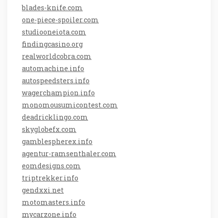
blades-knife.com
one-piece-spoiler.com
studiooneiota.com
findingcasino.org
realworldcobra.com
automachine.info
autospeedsters.info
wagerchampion.info
monomousumicontest.com
deadricklingo.com
skyglobefx.com
gamblespherex.info
agentur-ramsenthaler.com
eomdesigns.com
triptrekker.info
gendxxi.net
motomasters.info
mycarzone.info