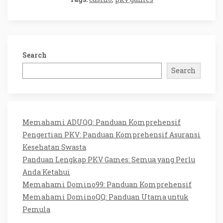
Search
Search
Memahami ADUQQ: Panduan Komprehensif
Pengertian PKV: Panduan Komprehensif Asuransi
Kesehatan Swasta
Panduan Lengkap PKV Games: Semua yang Perlu
Anda Ketahui
Memahami Domino99: Panduan Komprehensif
Memahami DominoQQ: Panduan Utama untuk
Pemula