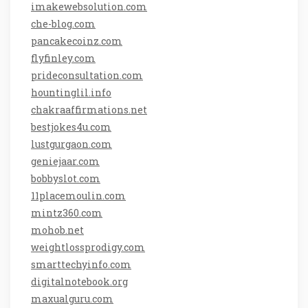
imakewebsolution.com
che-blog.com
pancakecoinz.com
flyfinley.com
prideconsultation.com
hountinglil.info
chakraaffirmations.net
bestjokes4u.com
lustgurgaon.com
geniejaar.com
bobbyslot.com
11placemoulin.com
mintz360.com
mohob.net
weightlossprodigy.com
smarttechyinfo.com
digitalnotebook.org
maxualguru.com