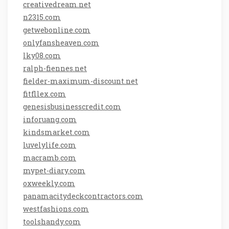
creativedream.net
n2315.com
getwebonline.com
onlyfansheaven.com
lky08.com
ralph-fiennes.net
fielder-maximum-discount.net
fitfllex.com
genesisbusinesscredit.com
inforuang.com
kindsmarket.com
luvelylife.com
macramb.com
mypet-diary.com
oxweekly.com
panamacitydeckcontractors.com
westfashions.com
toolshandy.com