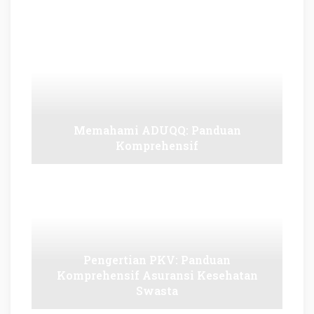
Memahami ADUQQ: Panduan
Komprehensif
Pengertian PKV: Panduan
Komprehensif Asuransi Kesehatan
Swasta