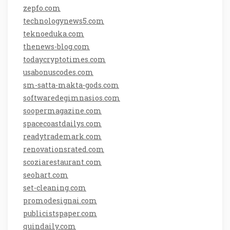
zepfo.com
technologynews5.com
teknoeduka.com
thenews-blog.com
todaycryptotimes.com
usabonuscodes.com
sm-satta-makta-gods.com
softwaredegimnasios.com
soopermagazine.com
spacecoastdailys.com
readytrademark.com
renovationsrated.com
scoziarestaurant.com
seohart.com
set-cleaning.com
promodesignai.com
publicistspaper.com
quindaily.com