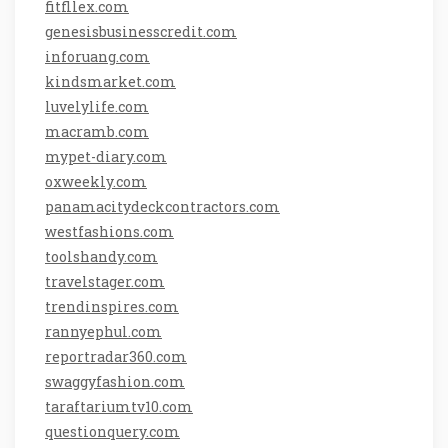
fitfllex.com
genesisbusinesscredit.com
inforuang.com
kindsmarket.com
luvelylife.com
macramb.com
mypet-diary.com
oxweekly.com
panamacitydeckcontractors.com
westfashions.com
toolshandy.com
travelstager.com
trendinspires.com
rannyephul.com
reportradar360.com
swaggyfashion.com
taraftariumtv10.com
questionquery.com