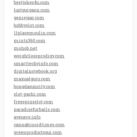
bestjokes4u.com
lustgurgaon.com
geniejaar.com
bobbyslot.com
11placemoulin.com
mintz360.com
mohob.net
weightlossprodigy.com
smarttechyinfo.com
digitalnotebook.org
maxualguru.com
bongdasuncity.com
slot-pachi.com
freespinsslot.com
paradisefurballs.com
aveuere.info
cannabinoidtimes.com
greenproductsgui.com