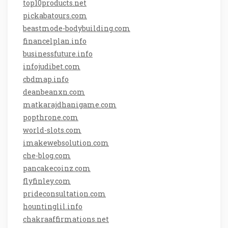
top10products.net
pickabatours.com
beastmode-bodybuilding.com
financelplan.info
businessfuture.info
infojudibet.com
cbdmap.info
deanbeanxn.com
matkarajdhanigame.com
popthrone.com
world-slots.com
imakewebsolution.com
che-blog.com
pancakecoinz.com
flyfinley.com
prideconsultation.com
hountinglil.info
chakraaffirmations.net