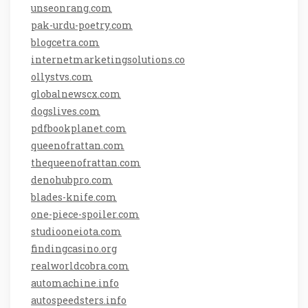
unseonrang.com
pak-urdu-poetry.com
blogcetra.com
internetmarketingsolutions.co
ollystvs.com
globalnewscx.com
dogslives.com
pdfbookplanet.com
queenofrattan.com
thequeenofrattan.com
denohubpro.com
blades-knife.com
one-piece-spoiler.com
studiooneiota.com
findingcasino.org
realworldcobra.com
automachine.info
autospeedsters.info