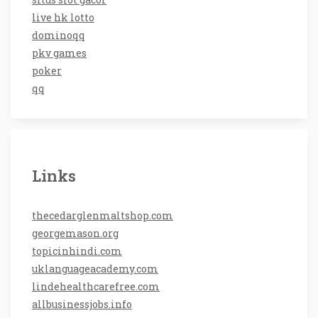
live hk lotto
dominoqq
pkv games
poker
qq
Links
thecedarglenmaltshop.com
georgemason.org
topicinhindi.com
uklanguageacademy.com
lindehealthcarefree.com
allbusinessjobs.info