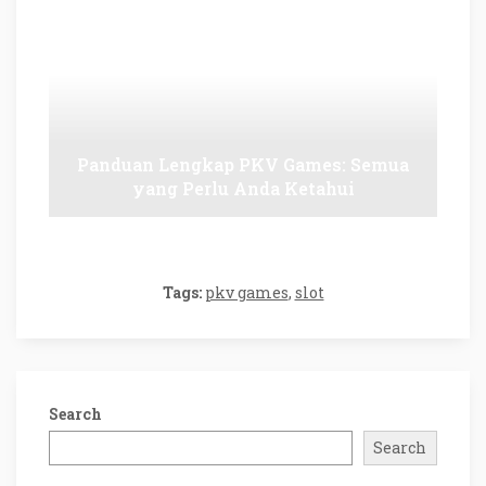
Panduan Lengkap PKV Games: Semua
yang Perlu Anda Ketahui
Tags:
pkv games
,
slot
Search
Search