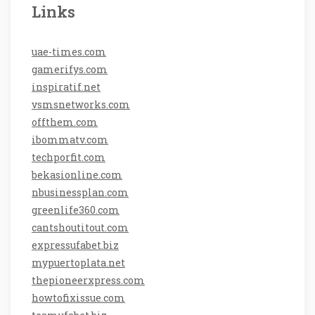
Links
uae-times.com
gamerifys.com
inspiratif.net
vsmsnetworks.com
offthem.com
ibommatv.com
techporfit.com
bekasionline.com
nbusinessplan.com
greenlife360.com
cantshoutitout.com
expressufabet.biz
mypuertoplata.net
thepioneerxpress.com
howtofixissue.com