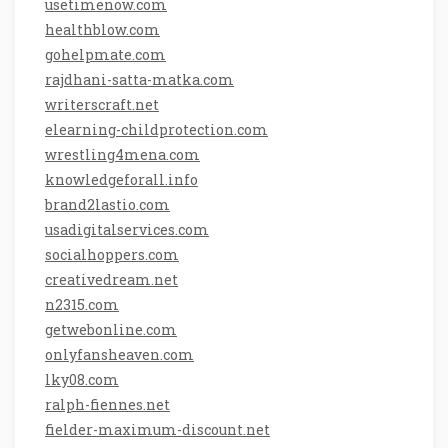
usetimenow.com
healthblow.com
gohelpmate.com
rajdhani-satta-matka.com
writerscraft.net
elearning-childprotection.com
wrestling4mena.com
knowledgeforall.info
brand2lastio.com
usadigitalservices.com
socialhoppers.com
creativedream.net
n2315.com
getwebonline.com
onlyfansheaven.com
lky08.com
ralph-fiennes.net
fielder-maximum-discount.net