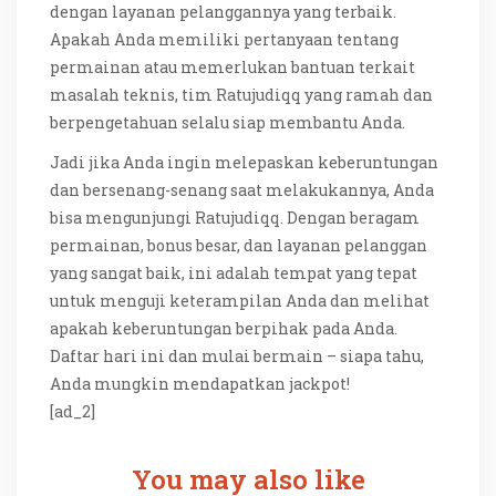
dengan layanan pelanggannya yang terbaik.
Apakah Anda memiliki pertanyaan tentang
permainan atau memerlukan bantuan terkait
masalah teknis, tim Ratujudiqq yang ramah dan
berpengetahuan selalu siap membantu Anda.
Jadi jika Anda ingin melepaskan keberuntungan
dan bersenang-senang saat melakukannya, Anda
bisa mengunjungi Ratujudiqq. Dengan beragam
permainan, bonus besar, dan layanan pelanggan
yang sangat baik, ini adalah tempat yang tepat
untuk menguji keterampilan Anda dan melihat
apakah keberuntungan berpihak pada Anda.
Daftar hari ini dan mulai bermain – siapa tahu,
Anda mungkin mendapatkan jackpot!
[ad_2]
You may also like