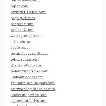
nascartoday.com
nqted.com
nzdriverlicence.com
pagalguru.com
pcegame.com
pgslot-r2.com
ws-expression.com
zchotels.com
zepfo.com
technologynews5.com
teknoeduka.com
thenews-blog.com
todaycryptotimes.com
usabonuscodes.com
sm-satta-makta-gods.com
softwaredegimnasios.com
soopermagazine.com
spacecoastdailys.com