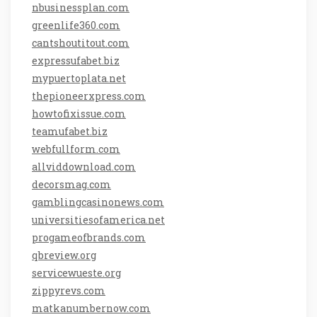
nbusinessplan.com
greenlife360.com
cantshoutitout.com
expressufabet.biz
mypuertoplata.net
thepioneerxpress.com
howtofixissue.com
teamufabet.biz
webfullform.com
allviddownload.com
decorsmag.com
gamblingcasinonews.com
universitiesofamerica.net
progameofbrands.com
qbreview.org
servicewueste.org
zippyrevs.com
matkanumbernow.com