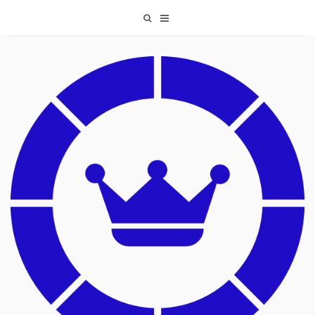
Skip
to
content