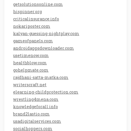
getsolutionsonline.com
hispinner.org
criticalinsurance.info
nokariposter.com
kalyan-guessing-nightplay.com
gameofpanels.com
androidappsdownloader.com
usetimenow.com
healthblow.com
gohelpmate.com
rajdhani-satta-matka.com
writerscraft.net
elearning-childprotection.com
wrestling4mena.com
knowledgeforall.info
brand2lastio.com
usadigitalservices.com
socialhoppers.com