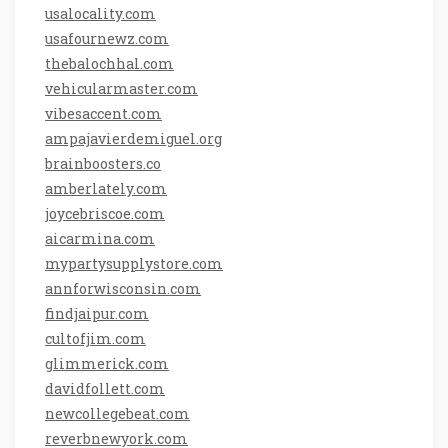
usalocality.com
usafournewz.com
thebalochhal.com
vehicularmaster.com
vibesaccent.com
ampajavierdemiguel.org
brainboosters.co
amberlately.com
joycebriscoe.com
aicarmina.com
mypartysupplystore.com
annforwisconsin.com
findjaipur.com
cultofjim.com
glimmerick.com
davidfollett.com
newcollegebeat.com
reverbnewyork.com