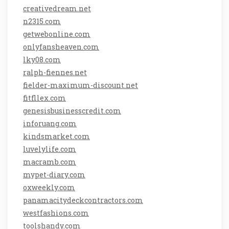
creativedream.net
n2315.com
getwebonline.com
onlyfansheaven.com
lky08.com
ralph-fiennes.net
fielder-maximum-discount.net
fitfllex.com
genesisbusinesscredit.com
inforuang.com
kindsmarket.com
luvelylife.com
macramb.com
mypet-diary.com
oxweekly.com
panamacitydeckcontractors.com
westfashions.com
toolshandy.com