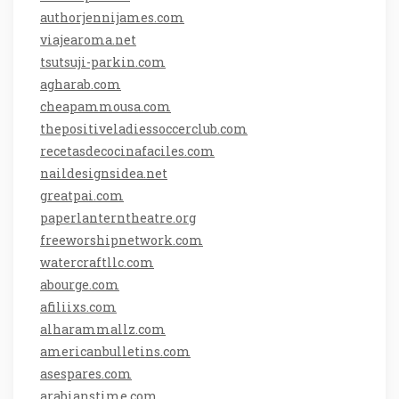
authorjennijames.com
viajearoma.net
tsutsuji-parkin.com
agharab.com
cheapammousa.com
thepositiveladiessoccerclub.com
recetasdecocinafaciles.com
naildesignsidea.net
greatpai.com
paperlanterntheatre.org
freeworshipnetwork.com
watercraftllc.com
abourge.com
afiliixs.com
alharammallz.com
americanbulletins.com
asespares.com
arabianstime.com