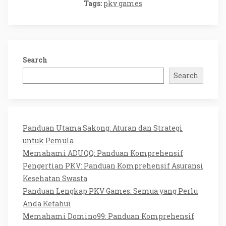
Tags:
pkv games
Search
Search
Panduan Utama Sakong: Aturan dan Strategi
untuk Pemula
Memahami ADUQQ: Panduan Komprehensif
Pengertian PKV: Panduan Komprehensif Asuransi
Kesehatan Swasta
Panduan Lengkap PKV Games: Semua yang Perlu
Anda Ketahui
Memahami Domino99: Panduan Komprehensif