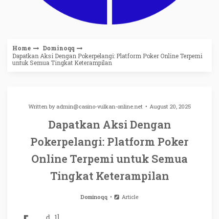
Home
Dominoqq
Dapatkan Aksi Dengan Pokerpelangi: Platform Poker Online Terpemi
untuk Semua Tingkat Keterampilan
Written by
admin@casino-vulkan-online.net
August 20, 2025
Dapatkan Aksi Dengan
Pokerpelangi: Platform Poker
Online Terpemi untuk Semua
Tingkat Keterampilan
Dominoqq
Article
d_1]