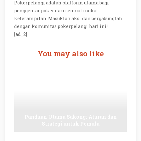
Pokerpelangi adalah platform utama bagi
penggemar poker dari semua tingkat
keterampilan. Masuklah aksi dan bergabunglah
dengan komunitas pokerpelangi hari ini!
[ad_2]
You may also like
Panduan Utama Sakong: Aturan dan
Strategi untuk Pemula