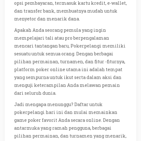
opsi pembayaran, termasuk kartu kredit, e-wallet,
dan transfer bank, membuatnya mudah untuk
menyetor dan menarik dana.
Apakah Anda seorang pemula yang ingin
mempelajari tali atau pro berpengalaman
mencari tantangan baru, Pokerpelangi memiliki
sesuatu untuk semua orang. Dengan berbagai
pilihan permainan, turnamen, dan fitur -fiturnya,
platform poker online utama ini adalah tempat
yang sempurna untuk ikut serta dalam aksi dan
menguji keterampilan Anda melawan pemain
dari seluruh dunia.
Jadi mengapa menunggu? Daftar untuk
pokerpelangi hari ini dan mulai memainkan
game poker favorit Anda secara online. Dengan
antarmuka yang ramah pengguna, berbagai
pilihan permainan, dan turnamen yang menarik,