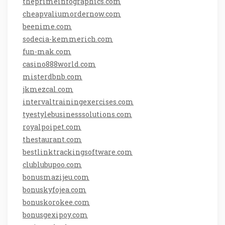
theprimeinfographics.com
cheapvaliumordernow.com
beenime.com
sodecia-kemmerich.com
fun-mak.com
casino888world.com
misterdbnb.com
jkmezcal.com
intervaltrainingexercises.com
tyestylebusinesssolutions.com
royalpoipet.com
thestaurant.com
bestlinktrackingsoftware.com
clublubupoo.com
bonusmazijeu.com
bonuskyfojea.com
bonuskorokee.com
bonusgexipoy.com