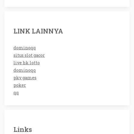
LINK LAINNYA
dominoqq
situs slot gacor
live hk lotto
dominoqq
pkv games
poker
qq
Links