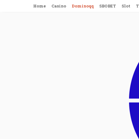
Skip
Home
Casino
Dominoqq
SBOBET
Slot
T
to
content