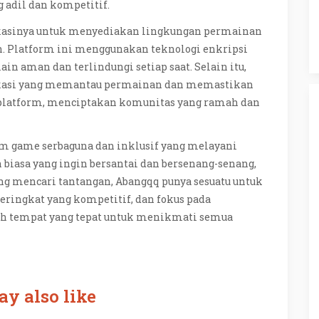
adil dan kompetitif.
dikasinya untuk menyediakan lingkungan permainan
. Platform ini menggunakan teknologi enkripsi
 aman dan terlindungi setiap saat. Selain itu,
kasi yang memantau permainan dan memastikan
platform, menciptakan komunitas yang ramah dan
rm game serbaguna dan inklusif yang melayani
biasa yang ingin bersantai dan bersenang-senang,
g mencari tantangan, Abangqq punya sesuatu untuk
ringkat yang kompetitif, dan fokus pada
h tempat yang tepat untuk menikmati semua
y also like