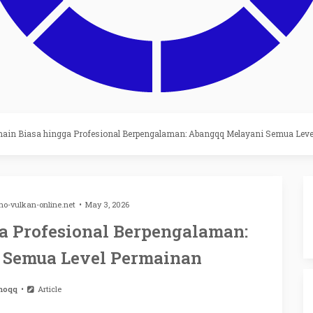
main Biasa hingga Profesional Berpengalaman: Abangqq Melayani Semua Lev
o-vulkan-online.net
May 3, 2026
a Profesional Berpengalaman:
 Semua Level Permainan
noqq
Article