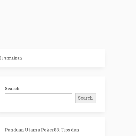
el Permainan
Search
Search
Panduan Utama Poker88: Tips dan