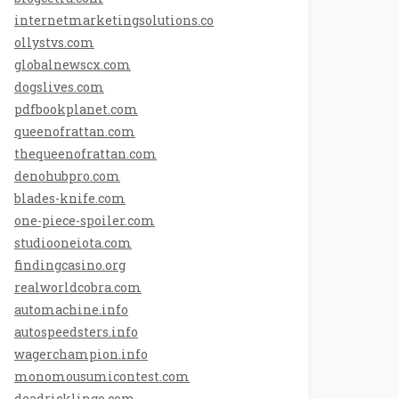
internetmarketingsolutions.co
ollystvs.com
globalnewscx.com
dogslives.com
pdfbookplanet.com
queenofrattan.com
thequeenofrattan.com
denohubpro.com
blades-knife.com
one-piece-spoiler.com
studiooneiota.com
findingcasino.org
realworldcobra.com
automachine.info
autospeedsters.info
wagerchampion.info
monomousumicontest.com
deadricklingo.com