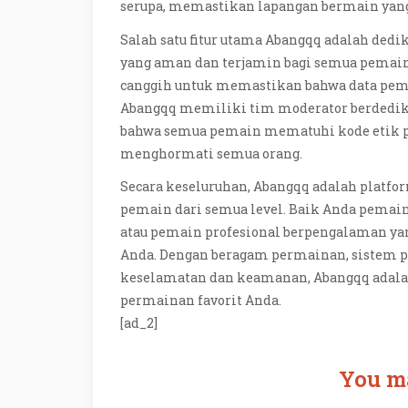
serupa, memastikan lapangan bermain yang 
Salah satu fitur utama Abangqq adalah de
yang aman dan terjamin bagi semua pemain
canggih untuk memastikan bahwa data pemain
Abangqq memiliki tim moderator berdedi
bahwa semua pemain mematuhi kode etik 
menghormati semua orang.
Secara keseluruhan, Abangqq adalah platfo
pemain dari semua level. Baik Anda pemain 
atau pemain profesional berpengalaman yan
Anda. Dengan beragam permainan, sistem pe
keselamatan dan keamanan, Abangqq adala
permainan favorit Anda.
[ad_2]
You ma