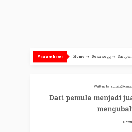
Home
Dominoqq
Dari pe
You are here :
Written by
admin@casino
Dari pemula menjadi j
mengubah
Domi