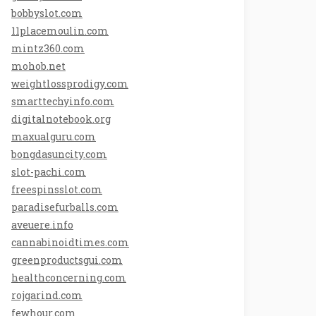
bobbyslot.com
11placemoulin.com
mintz360.com
mohob.net
weightlossprodigy.com
smarttechyinfo.com
digitalnotebook.org
maxualguru.com
bongdasuncity.com
slot-pachi.com
freespinsslot.com
paradisefurballs.com
aveuere.info
cannabinoidtimes.com
greenproductsgui.com
healthconcerning.com
rojgarind.com
fewhour.com