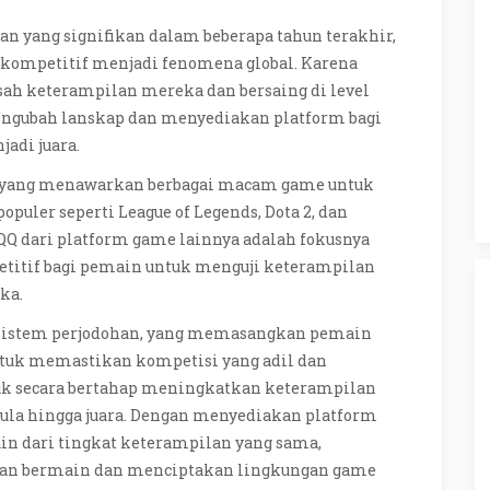
an yang signifikan dalam beberapa tahun terakhir,
kompetitif menjadi fenomena global. Karena
h keterampilan mereka dan bersaing di level
engubah lanskap dan menyediakan platform bagi
adi juara.
 yang menawarkan berbagai macam game untuk
puler seperti League of Legends, Dota 2, dan
 dari platform game lainnya adalah fokusnya
titif bagi pemain untuk menguji keterampilan
ka.
h sistem perjodohan, yang memasangkan pemain
tuk memastikan kompetisi yang adil dan
k secara bertahap meningkatkan keterampilan
ula hingga juara. Dengan menyediakan platform
ain dari tingkat keterampilan yang sama,
n bermain dan menciptakan lingkungan game