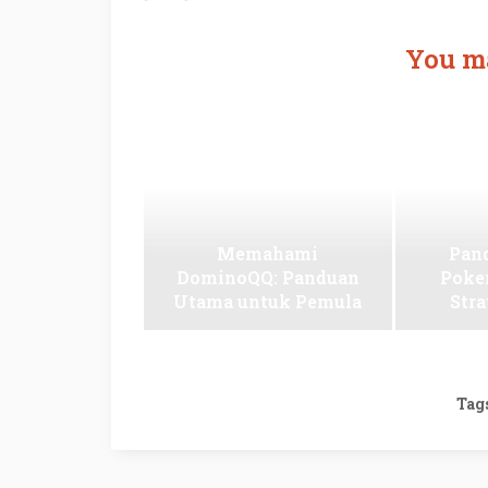
You ma
Memahami
Pan
DominoQQ: Panduan
Poker
Utama untuk Pemula
Stra
Tags