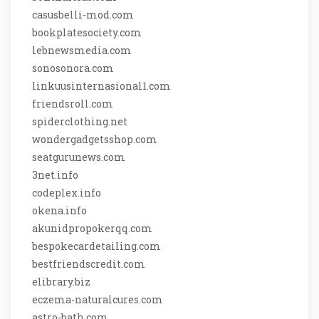
casusbelli-mod.com
bookplatesociety.com
lebnewsmedia.com
sonosonora.com
linkuusinternasional1.com
friendsroll.com
spiderclothing.net
wondergadgetsshop.com
seatgurunews.com
3net.info
codeplex.info
okena.info
akunidpropokerqq.com
bespokecardetailing.com
bestfriendscredit.com
elibrary.biz
eczema-naturalcures.com
astro-bath.com