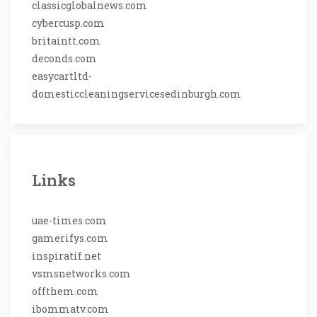
classicglobalnews.com
cybercusp.com
britaintt.com
deconds.com
easycartltd-
domesticcleaningservicesedinburgh.com
Links
uae-times.com
gamerifys.com
inspiratif.net
vsmsnetworks.com
offthem.com
ibommatv.com