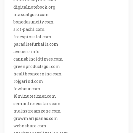
digitalnotebook.org
maxualguru.com
bongdasuncity.com
slot-pachi.com
freespinsslot.com
paradisefurballs.com
aveuere.info
cannabinoidtimes.com
greenproductsgui.com
healthconcerning.com
rojgarind.com
fewhour.com
18minutetimer.com
semanticseostars.com
mainstreamzone.com
growmarijuanas.com
webnshare.com