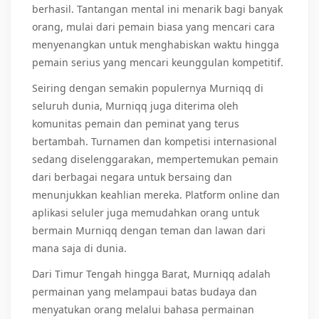
berhasil. Tantangan mental ini menarik bagi banyak
orang, mulai dari pemain biasa yang mencari cara
menyenangkan untuk menghabiskan waktu hingga
pemain serius yang mencari keunggulan kompetitif.
Seiring dengan semakin populernya Murniqq di
seluruh dunia, Murniqq juga diterima oleh
komunitas pemain dan peminat yang terus
bertambah. Turnamen dan kompetisi internasional
sedang diselenggarakan, mempertemukan pemain
dari berbagai negara untuk bersaing dan
menunjukkan keahlian mereka. Platform online dan
aplikasi seluler juga memudahkan orang untuk
bermain Murniqq dengan teman dan lawan dari
mana saja di dunia.
Dari Timur Tengah hingga Barat, Murniqq adalah
permainan yang melampaui batas budaya dan
menyatukan orang melalui bahasa permainan