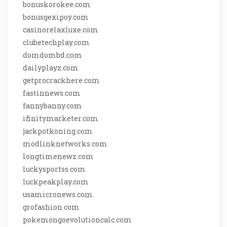
bonuskorokee.com
bonusgexipoy.com
casinorelaxluxe.com
clubetechplay.com
domdombd.com
dailyplayz.com
getprocrackhere.com
fastinnews.com
fannybanny.com
ifinitymarketer.com
jackpotkoning.com
modlinknetworks.com
longtimenewz.com
luckysportss.com
luckpeakplay.com
usamicronews.com
grofashion.com
pokemongoevolutioncalc.com