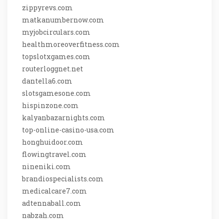
zippyrevs.com
matkanumbernow.com
myjobcirculars.com
healthmoreoverfitness.com
topslotxgames.com
routerloggnet.net
dantella6.com
slotsgamesone.com
hispinzone.com
kalyanbazarnights.com
top-online-casino-usa.com
honghuidoor.com
flowingtravel.com
nineniki.com
brandiospecialists.com
medicalcare7.com
adtennaball.com
nabzah.com