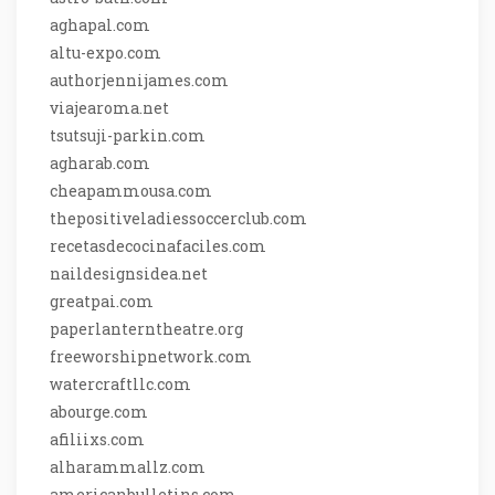
aghapal.com
altu-expo.com
authorjennijames.com
viajearoma.net
tsutsuji-parkin.com
agharab.com
cheapammousa.com
thepositiveladiessoccerclub.com
recetasdecocinafaciles.com
naildesignsidea.net
greatpai.com
paperlanterntheatre.org
freeworshipnetwork.com
watercraftllc.com
abourge.com
afiliixs.com
alharammallz.com
americanbulletins.com