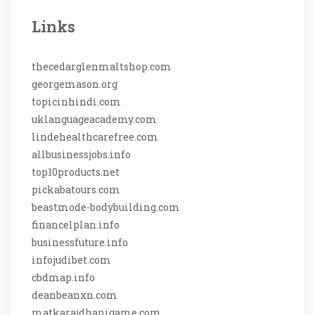
Links
thecedarglenmaltshop.com
georgemason.org
topicinhindi.com
uklanguageacademy.com
lindehealthcarefree.com
allbusinessjobs.info
top10products.net
pickabatours.com
beastmode-bodybuilding.com
financelplan.info
businessfuture.info
infojudibet.com
cbdmap.info
deanbeanxn.com
matkarajdhanigame.com