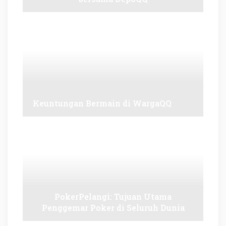
Keuntungan Bermain di WargaQQ
PokerPelangi: Tujuan Utama
Penggemar Poker di Seluruh Dunia