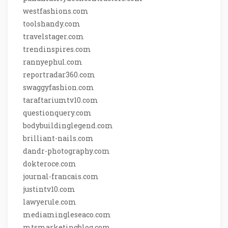
westfashions.com
toolshandy.com
travelstager.com
trendinspires.com
rannyephul.com
reportradar360.com
swaggyfashion.com
taraftariumtv10.com
questionquery.com
bodybuildinglegend.com
brilliant-nails.com
dandr-photography.com
dokteroce.com
journal-francais.com
justintv10.com
lawyerule.com
mediamingleseaco.com
mtsmarketingblog.com