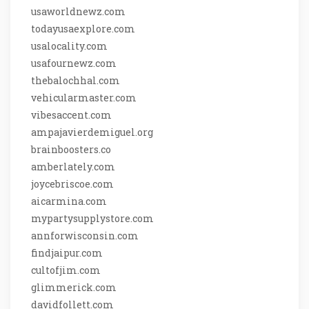
usaworldnewz.com
todayusaexplore.com
usalocality.com
usafournewz.com
thebalochhal.com
vehicularmaster.com
vibesaccent.com
ampajavierdemiguel.org
brainboosters.co
amberlately.com
joycebriscoe.com
aicarmina.com
mypartysupplystore.com
annforwisconsin.com
findjaipur.com
cultofjim.com
glimmerick.com
davidfollett.com