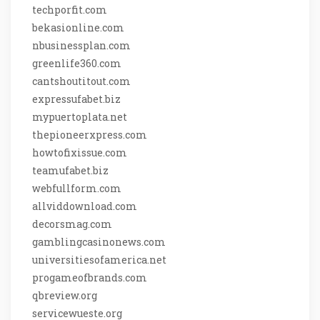
techporfit.com
bekasionline.com
nbusinessplan.com
greenlife360.com
cantshoutitout.com
expressufabet.biz
mypuertoplata.net
thepioneerxpress.com
howtofixissue.com
teamufabet.biz
webfullform.com
allviddownload.com
decorsmag.com
gamblingcasinonews.com
universitiesofamerica.net
progameofbrands.com
qbreview.org
servicewueste.org