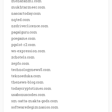
menafahmi.com
mukhtarmeer.com
nascartoday.com
nqted.com
nzdriverlicence.com
pagalguru.com
pcegame.com
pgslot-r2.com
ws-expression.com
zchotels.com
zepfo.com
technologynews5.com
teknoeduka.com
thenews-blog.com
todaycryptotimes.com
usabonuscodes.com
sm-satta-makta-gods.com
softwaredegimnasios.com