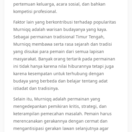
pertemuan keluarga, acara sosial, dan bahkan
kompetisi profesional.
Faktor lain yang berkontribusi terhadap popularitas
Murniqq adalah warisan budayanya yang kaya.
Sebagai permainan tradisional Timur Tengah,
Murniqq membawa serta rasa sejarah dan tradisi
yang disukai para pemain dari semua lapisan
masyarakat. Banyak orang tertarik pada permainan
ini tidak hanya karena nilai hiburannya tetapi juga
karena kesempatan untuk terhubung dengan
budaya yang berbeda dan belajar tentang adat
istiadat dan tradisinya.
Selain itu, Murniqq adalah permainan yang
mengedepankan pemikiran kritis, strategi, dan
keterampilan pemecahan masalah. Pemain harus
merencanakan gerakannya dengan cermat dan
mengantisipasi gerakan lawan selanjutnya agar