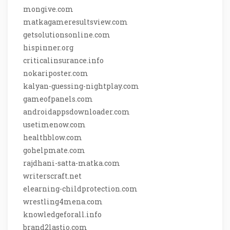
mongive.com
matkagameresultsview.com
getsolutionsonline.com
hispinner.org
criticalinsurance.info
nokariposter.com
kalyan-guessing-nightplay.com
gameofpanels.com
androidappsdownloader.com
usetimenow.com
healthblow.com
gohelpmate.com
rajdhani-satta-matka.com
writerscraft.net
elearning-childprotection.com
wrestling4mena.com
knowledgeforall.info
brand2lastio.com