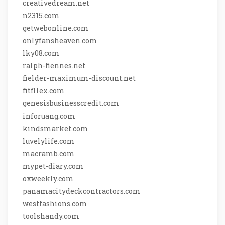
creativedream.net
n2315.com
getwebonline.com
onlyfansheaven.com
lky08.com
ralph-fiennes.net
fielder-maximum-discount.net
fitfllex.com
genesisbusinesscredit.com
inforuang.com
kindsmarket.com
luvelylife.com
macramb.com
mypet-diary.com
oxweekly.com
panamacitydeckcontractors.com
westfashions.com
toolshandy.com