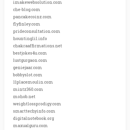
imakewebsolution.com
che-blog.com
pancakecoinz.com
flyfinley.com
prideconsultation.com
hountinglil.info
chakraaffirmations.net
bestjokes4u.com
lustgurgaon.com
geniejaar.com
bobbyslot.com
11placemoulin.com
mintz360.com
mohob.net
weightlossprodigy.com
smarttechyinfo.com
digitalnotebook.org
maxualguru.com