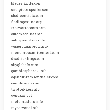
blades-knife.com
one-piece-spoiler.com
studiooneiota.com
findingcasino.org
realworldcobra.com
automachine.info
autospeedsters.info
wagerchampion.info
monomousumicontest.com
deadricklingo.com
skyglobefx.com
gamblespherex.info
agentur-ramsenthaler.com
eomdesigns.com
triptrekker.info
gendxxi.net
motomasters.info
mycarzone.info