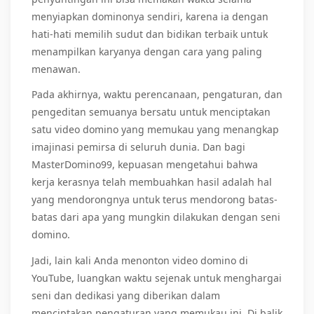
menyiapkan dominonya sendiri, karena ia dengan
hati-hati memilih sudut dan bidikan terbaik untuk
menampilkan karyanya dengan cara yang paling
menawan.
Pada akhirnya, waktu perencanaan, pengaturan, dan
pengeditan semuanya bersatu untuk menciptakan
satu video domino yang memukau yang menangkap
imajinasi pemirsa di seluruh dunia. Dan bagi
MasterDomino99, kepuasan mengetahui bahwa
kerja kerasnya telah membuahkan hasil adalah hal
yang mendorongnya untuk terus mendorong batas-
batas dari apa yang mungkin dilakukan dengan seni
domino.
Jadi, lain kali Anda menonton video domino di
YouTube, luangkan waktu sejenak untuk menghargai
seni dan dedikasi yang diberikan dalam
menciptakan pengaturan yang memukau ini. Di balik