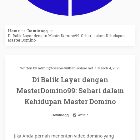
Home
Dominoqq
Di Balik Layar dengan MasterDomino99: Sehari dalam Kehidupan
Master Domino
Written by
admin@casino-vulkan-online.net
March 4, 2026
Di Balik Layar dengan
MasterDomino99: Sehari dalam
Kehidupan Master Domino
Dominoqq
Article
Jika Anda pernah menonton video domino yang