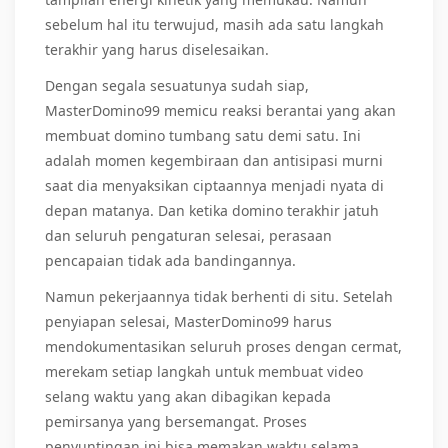
sebelum hal itu terwujud, masih ada satu langkah
terakhir yang harus diselesaikan.
Dengan segala sesuatunya sudah siap,
MasterDomino99 memicu reaksi berantai yang akan
membuat domino tumbang satu demi satu. Ini
adalah momen kegembiraan dan antisipasi murni
saat dia menyaksikan ciptaannya menjadi nyata di
depan matanya. Dan ketika domino terakhir jatuh
dan seluruh pengaturan selesai, perasaan
pencapaian tidak ada bandingannya.
Namun pekerjaannya tidak berhenti di situ. Setelah
penyiapan selesai, MasterDomino99 harus
mendokumentasikan seluruh proses dengan cermat,
merekam setiap langkah untuk membuat video
selang waktu yang akan dibagikan kepada
pemirsanya yang bersemangat. Proses
penyuntingan ini bisa memakan waktu selama