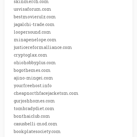
skinmerch.com
usvisaforum.com
bestmovierulz.com
jagalchi-trade.com
loopersound.com
minapenelope.com
justicereformalliance.com
cryptoglax.com
ohiohobbyplus.com
bogothemes.com
ajino-mingei.com
yourfreehost.info
cheapnorthfacejacketsm.com
gurjoshhomes.com
tombradydiet.com
bonthaiclub.com
casusbelli-mod.com
bookplatesociety.com