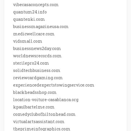
vibecasaconcepts.com
quantum24.info
quantenki.com
businessmagazineusa.com
medicwellcare.com
vidsmall.com
businessnews2day.com
worldnewsrecords.com
sterilepro24.com
solidtechbusiness.com
reviewcardgaming.com
experiencedexpertstowingservice.com
blackheadsshop.com
location-voiture-casablanca.org
kpaulbartelme.com
comedyclubofhiltonhead.com
virtualartsassistant.com
theprimeinfographics.com