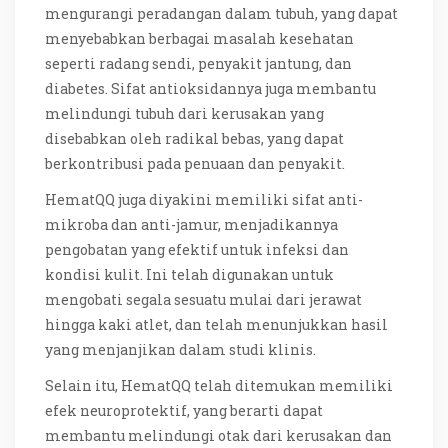
mengurangi peradangan dalam tubuh, yang dapat
menyebabkan berbagai masalah kesehatan
seperti radang sendi, penyakit jantung, dan
diabetes. Sifat antioksidannya juga membantu
melindungi tubuh dari kerusakan yang
disebabkan oleh radikal bebas, yang dapat
berkontribusi pada penuaan dan penyakit.
HematQQ juga diyakini memiliki sifat anti-
mikroba dan anti-jamur, menjadikannya
pengobatan yang efektif untuk infeksi dan
kondisi kulit. Ini telah digunakan untuk
mengobati segala sesuatu mulai dari jerawat
hingga kaki atlet, dan telah menunjukkan hasil
yang menjanjikan dalam studi klinis.
Selain itu, HematQQ telah ditemukan memiliki
efek neuroprotektif, yang berarti dapat
membantu melindungi otak dari kerusakan dan