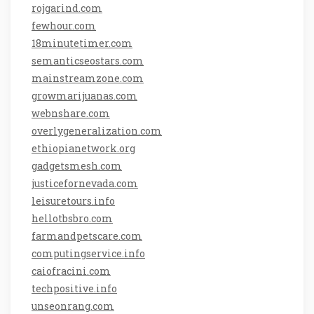
rojgarind.com
fewhour.com
18minutetimer.com
semanticseostars.com
mainstreamzone.com
growmarijuanas.com
webnshare.com
overlygeneralization.com
ethiopianetwork.org
gadgetsmesh.com
justicefornevada.com
leisuretours.info
hellotbsbro.com
farmandpetscare.com
computingservice.info
caiofracini.com
techpositive.info
unseonrang.com