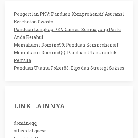
Pengertian PKV: Panduan Komprehensif Asuransi
Kesehatan Swasta
Panduan Lengkap PKV Games: Semua yang Perlu
Anda Ketahui
Memahami Domino99: Panduan Komprehensif
Memahami DominoQQ: Panduan Utama untuk
Pemula
Panduan Utama Poker88: Tips dan Strategi Sukses
LINK LAINNYA
dominoqq
situs slot gacor