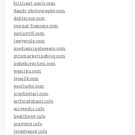
brilliant-nails.com
dandr-photography.com
dokteroce.com
journal-francais.com
justintv10.com
lawyerule.com
mediamingleseaco.com
mtsmarketingblog.com
nghekiemtien.com
wasirku.com
tejas24.com
poolturbo.com
prachestait.com
artforafghans.info
airvendio.info
healthexe.info
puretecx.info
tecadvance.info