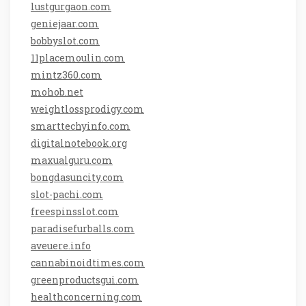
lustgurgaon.com
geniejaar.com
bobbyslot.com
11placemoulin.com
mintz360.com
mohob.net
weightlossprodigy.com
smarttechyinfo.com
digitalnotebook.org
maxualguru.com
bongdasuncity.com
slot-pachi.com
freespinsslot.com
paradisefurballs.com
aveuere.info
cannabinoidtimes.com
greenproductsgui.com
healthconcerning.com