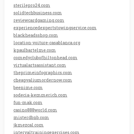
sterilepro24.com
solidtechbusiness.com
reviewcardgaming.com
experiencedexpertstowingservice.com
blackheadsshop.com
location-voiture-casablanca.org
kpaulbartelme.com
comedyclubofhiltonhead.com
virtualartsassistant.com
theprimeinfographics.com
cheapvaliumordernow.com
beenime.com
sodecia-kemmerich.com
fun-mak.com
casino888world.com
misterdbnb.com
jkmezcal.com
intervaltrainingexercises.com