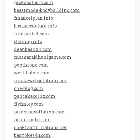
pickabatours.com
beastmode-bodybuilding.com
financelplan.info
businessfuture.info
infojudibet.com
cbdmap.info
deanbeanxn.com
matkarajdhanigame.com
popthrone.com
world-slots.com
imakewebsolution.com
che-blog.com
pancakecoinz.com
flyfinley.com
prideconsultation.com
hountinglil.info
chakraaffirmations.net
bestjokes4u.com