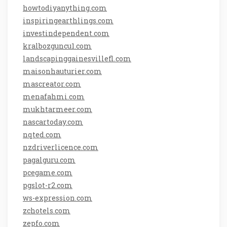
howtodiyanything.com
inspiringearthlings.com
investindependent.com
kralbozguncu1.com
landscapinggainesvillefl.com
maisonhauturier.com
mascreator.com
menafahmi.com
mukhtarmeer.com
nascartoday.com
nqted.com
nzdriverlicence.com
pagalguru.com
pcegame.com
pgslot-r2.com
ws-expression.com
zchotels.com
zepfo.com