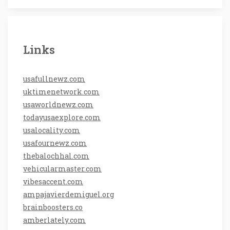
Links
usafullnewz.com
uktimenetwork.com
usaworldnewz.com
todayusaexplore.com
usalocality.com
usafournewz.com
thebalochhal.com
vehicularmaster.com
vibesaccent.com
ampajavierdemiguel.org
brainboosters.co
amberlately.com