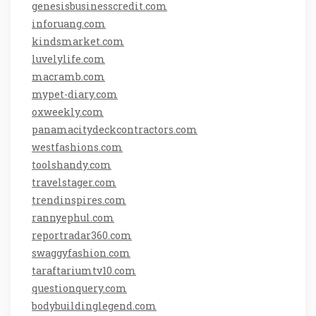
genesisbusinesscredit.com
inforuang.com
kindsmarket.com
luvelylife.com
macramb.com
mypet-diary.com
oxweekly.com
panamacitydeckcontractors.com
westfashions.com
toolshandy.com
travelstager.com
trendinspires.com
rannyephul.com
reportradar360.com
swaggyfashion.com
taraftariumtv10.com
questionquery.com
bodybuildinglegend.com