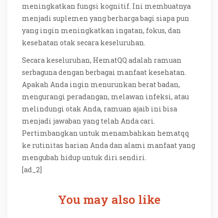
meningkatkan fungsi kognitif. Ini membuatnya
menjadi suplemen yang berharga bagi siapa pun
yang ingin meningkatkan ingatan, fokus, dan
kesehatan otak secara keseluruhan.
Secara keseluruhan, HematQQ adalah ramuan
serbaguna dengan berbagai manfaat kesehatan.
Apakah Anda ingin menurunkan berat badan,
mengurangi peradangan, melawan infeksi, atau
melindungi otak Anda, ramuan ajaib ini bisa
menjadi jawaban yang telah Anda cari.
Pertimbangkan untuk menambahkan hematqq
ke rutinitas harian Anda dan alami manfaat yang
mengubah hidup untuk diri sendiri.
[ad_2]
You may also like