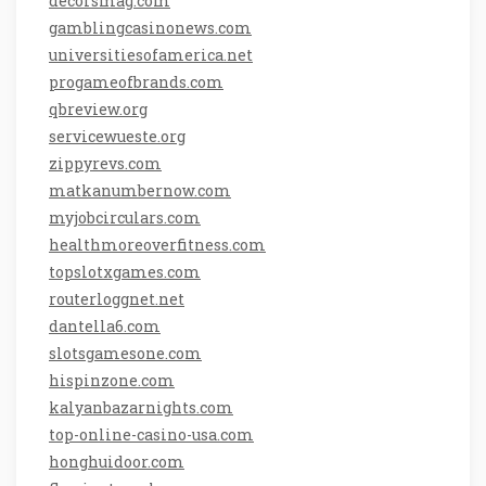
decorsmag.com
gamblingcasinonews.com
universitiesofamerica.net
progameofbrands.com
qbreview.org
servicewueste.org
zippyrevs.com
matkanumbernow.com
myjobcirculars.com
healthmoreoverfitness.com
topslotxgames.com
routerloggnet.net
dantella6.com
slotsgamesone.com
hispinzone.com
kalyanbazarnights.com
top-online-casino-usa.com
honghuidoor.com