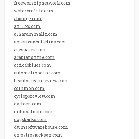
freeworshipnetwork.com
watercraftllc.com
abourge.com
afiliixs.com
alharammallz.com
americanbulletins.com
asespares.com
arabianstime.com
atticabblues.com
autometropolist.com
beautycreamreview.com
coinmoh.com
cyclopsreview.com
dattgen.com
didoivatnang.com
dogsbarks.com
dwmsoftwarehouse.com
enjoytroyjackson.com