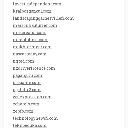
investindependent.com
kralbozguncu1.com
landscapinggainesvillefl.com
maisonhauturier.com
mascreator.com
menafahmi.com
mukhtarmeer.com
nascartoday.com
nqted.com
nzdriverlicence.com
pagalguru.com
pcegame.com
pgslot-r2.com
ws-expression.com
zchotels.com
zepfo.com
technologynews5.com
teknoeduka.com