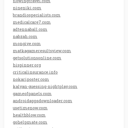
flowingtravel.com
nineniki.com
brandiospecialists.com
medicalcare7.com
adtennaball.com
nabzah.com
mongive.com
matkagameresultsview.com
getsolutionsonline.com
hispinner.org
criticalinsurance.info
nokariposter.com
kalyan-guessing-nightplay.com
gameofpanels.com
androidappsdownloader.com
usetimenow.com
healthblow.com
gohelpmate.com