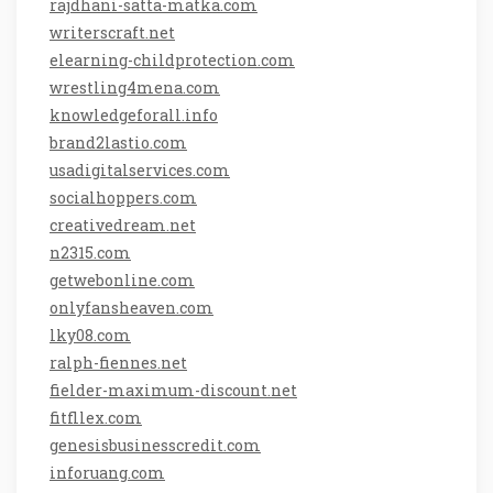
rajdhani-satta-matka.com
writerscraft.net
elearning-childprotection.com
wrestling4mena.com
knowledgeforall.info
brand2lastio.com
usadigitalservices.com
socialhoppers.com
creativedream.net
n2315.com
getwebonline.com
onlyfansheaven.com
lky08.com
ralph-fiennes.net
fielder-maximum-discount.net
fitfllex.com
genesisbusinesscredit.com
inforuang.com