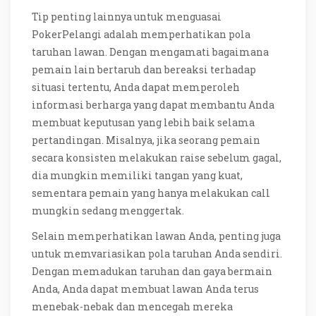
Tip penting lainnya untuk menguasai
PokerPelangi adalah memperhatikan pola
taruhan lawan. Dengan mengamati bagaimana
pemain lain bertaruh dan bereaksi terhadap
situasi tertentu, Anda dapat memperoleh
informasi berharga yang dapat membantu Anda
membuat keputusan yang lebih baik selama
pertandingan. Misalnya, jika seorang pemain
secara konsisten melakukan raise sebelum gagal,
dia mungkin memiliki tangan yang kuat,
sementara pemain yang hanya melakukan call
mungkin sedang menggertak.
Selain memperhatikan lawan Anda, penting juga
untuk memvariasikan pola taruhan Anda sendiri.
Dengan memadukan taruhan dan gaya bermain
Anda, Anda dapat membuat lawan Anda terus
menebak-nebak dan mencegah mereka