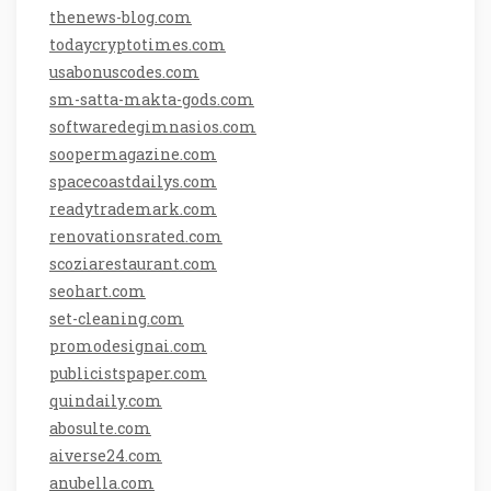
thenews-blog.com
todaycryptotimes.com
usabonuscodes.com
sm-satta-makta-gods.com
softwaredegimnasios.com
soopermagazine.com
spacecoastdailys.com
readytrademark.com
renovationsrated.com
scoziarestaurant.com
seohart.com
set-cleaning.com
promodesignai.com
publicistspaper.com
quindaily.com
abosulte.com
aiverse24.com
anubella.com