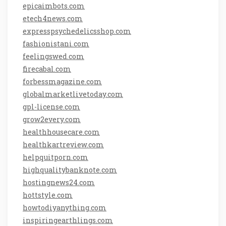
epicaimbots.com
etech4news.com
expresspsychedelicsshop.com
fashionistani.com
feelingswed.com
firecabal.com
forbessmagazine.com
globalmarketlivetoday.com
gpl-license.com
grow2every.com
healthhousecare.com
healthkartreview.com
helpquitporn.com
highqualitybanknote.com
hostingnews24.com
hottstyle.com
howtodiyanything.com
inspiringearthlings.com