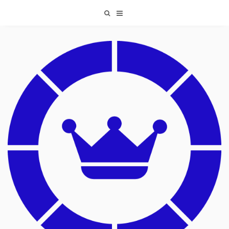
Skip
to
content