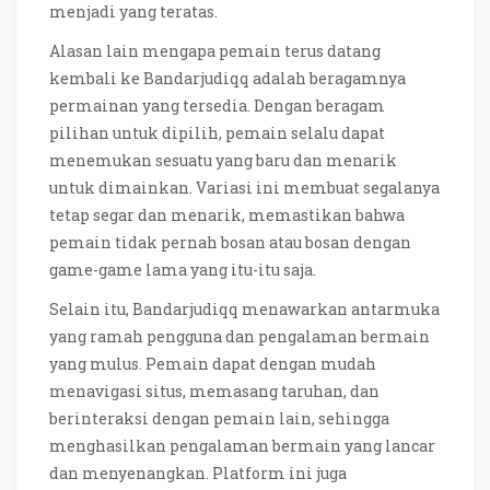
menjadi yang teratas.
Alasan lain mengapa pemain terus datang
kembali ke Bandarjudiqq adalah beragamnya
permainan yang tersedia. Dengan beragam
pilihan untuk dipilih, pemain selalu dapat
menemukan sesuatu yang baru dan menarik
untuk dimainkan. Variasi ini membuat segalanya
tetap segar dan menarik, memastikan bahwa
pemain tidak pernah bosan atau bosan dengan
game-game lama yang itu-itu saja.
Selain itu, Bandarjudiqq menawarkan antarmuka
yang ramah pengguna dan pengalaman bermain
yang mulus. Pemain dapat dengan mudah
menavigasi situs, memasang taruhan, dan
berinteraksi dengan pemain lain, sehingga
menghasilkan pengalaman bermain yang lancar
dan menyenangkan. Platform ini juga