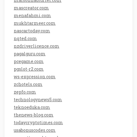
maisonhauturier.com
mascreator.com
menafahmi.com
mukhtarmeer.com
nascartoday.com
nqted.com
nzdriverlicence.com
pagalguru.com
pcegame.com
pgslot-r2.com
ws-expression.com
zchotels.com
zepfo.com
technologynews5.com
teknoeduka.com
thenews-blog.com
todaycryptotimes.com
usabonuscodes.com