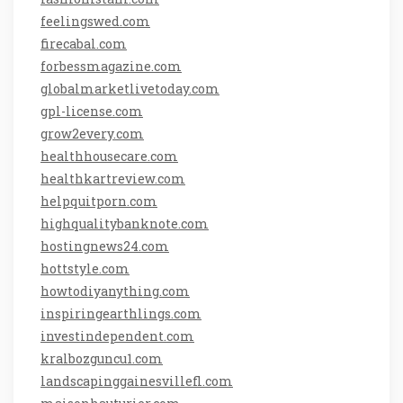
feelingswed.com
firecabal.com
forbessmagazine.com
globalmarketlivetoday.com
gpl-license.com
grow2every.com
healthhousecare.com
healthkartreview.com
helpquitporn.com
highqualitybanknote.com
hostingnews24.com
hottstyle.com
howtodiyanything.com
inspiringearthlings.com
investindependent.com
kralbozguncu1.com
landscapinggainesvillefl.com