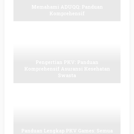
Memahami ADUQQ: Panduan
Komprehensif
Pengertian PKV: Panduan
Komprehensif Asuransi Kesehatan
Swasta
Panduan Lengkap PKV Games: Semua