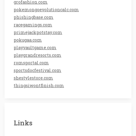
grofashion.com
pokemongoevolutioncalc.com
phishingbase.com
racegamings.com
primejackpotstay.com
pokugaa.com
playvaultgame.com
playgrandresorts.com
romsportal.com
sportsdocfestival.com
shestylestore.com
thingsiwontfinish.com
Links