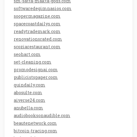
sm-satta-makta-gods.com
softwaredegimnasios.com
soopermagazine.com
spacecoastdailys.com
readytrademark.com
renovationsrated.com
scoziarestaurant.com
seohart.com
set-cleaning.com
promodesignai.com
publicistspaper.com
quindaily.com
abosulte.com
aiverse24.com
anubella.com
audiobooksonaudible.com
beautenetwork.com
bitcoin-tracing.com