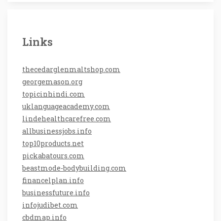
Links
thecedarglenmaltshop.com
georgemason.org
topicinhindi.com
uklanguageacademy.com
lindehealthcarefree.com
allbusinessjobs.info
top10products.net
pickabatours.com
beastmode-bodybuilding.com
financelplan.info
businessfuture.info
infojudibet.com
cbdmap.info