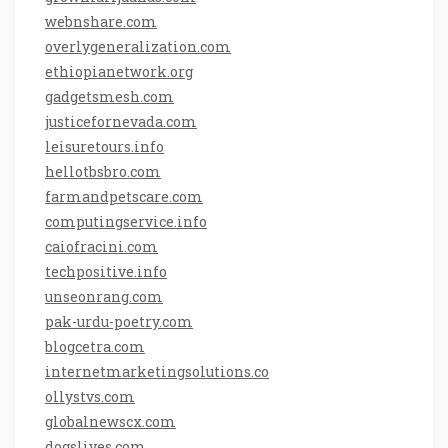
webnshare.com
overlygeneralization.com
ethiopianetwork.org
gadgetsmesh.com
justicefornevada.com
leisuretours.info
hellotbsbro.com
farmandpetscare.com
computingservice.info
caiofracini.com
techpositive.info
unseonrang.com
pak-urdu-poetry.com
blogcetra.com
internetmarketingsolutions.co
ollystvs.com
globalnewscx.com
dogslives.com