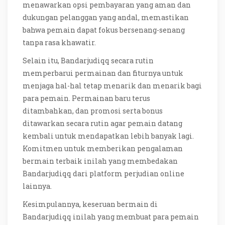
menawarkan opsi pembayaran yang aman dan
dukungan pelanggan yang andal, memastikan
bahwa pemain dapat fokus bersenang-senang
tanpa rasa khawatir.
Selain itu, Bandarjudiqq secara rutin
memperbarui permainan dan fiturnya untuk
menjaga hal-hal tetap menarik dan menarik bagi
para pemain. Permainan baru terus
ditambahkan, dan promosi serta bonus
ditawarkan secara rutin agar pemain datang
kembali untuk mendapatkan lebih banyak lagi.
Komitmen untuk memberikan pengalaman
bermain terbaik inilah yang membedakan
Bandarjudiqq dari platform perjudian online
lainnya.
Kesimpulannya, keseruan bermain di
Bandarjudiqq inilah yang membuat para pemain