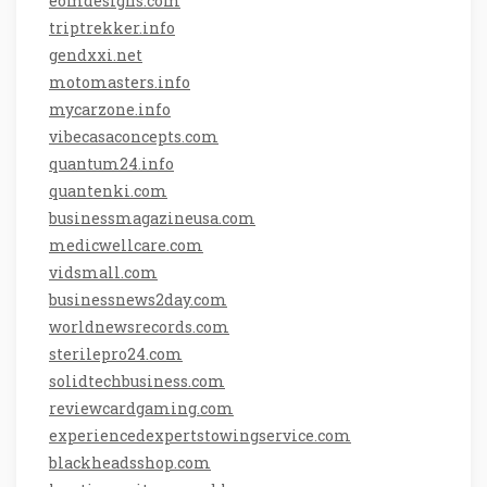
eomdesigns.com
triptrekker.info
gendxxi.net
motomasters.info
mycarzone.info
vibecasaconcepts.com
quantum24.info
quantenki.com
businessmagazineusa.com
medicwellcare.com
vidsmall.com
businessnews2day.com
worldnewsrecords.com
sterilepro24.com
solidtechbusiness.com
reviewcardgaming.com
experiencedexpertstowingservice.com
blackheadsshop.com