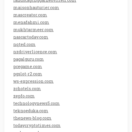
landscapinggainesvillefl.com
maisonhauturier.com
mascreator.com
menafahmi.com
mukhtarmeer.com
nascartoday.com
nqted.com
nzdriverlicence.com
pagalguru.com
pcegame.com
pgslot-r2.com
ws-expression.com
zchotels.com
zepfo.com
technologynews5.com
teknoeduka.com
thenews-blog.com
todaycryptotimes.com