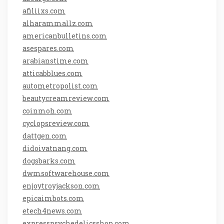
afiliixs.com
alharammallz.com
americanbulletins.com
asespares.com
arabianstime.com
atticabblues.com
autometropolist.com
beautycreamreview.com
coinmoh.com
cyclopsreview.com
dattgen.com
didoivatnang.com
dogsbarks.com
dwmsoftwarehouse.com
enjoytroyjackson.com
epicaimbots.com
etech4news.com
expresspsychedelicsshop.com