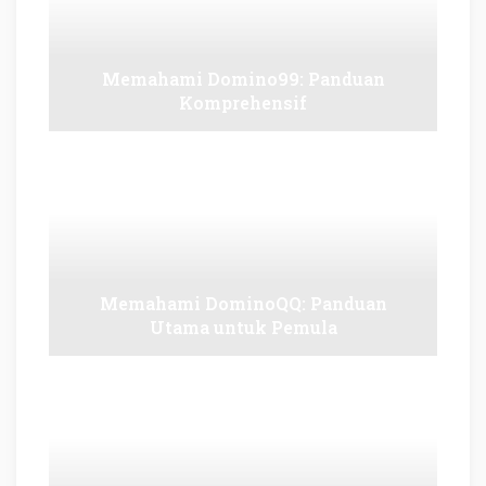
Memahami Domino99: Panduan
Komprehensif
Memahami DominoQQ: Panduan
Utama untuk Pemula