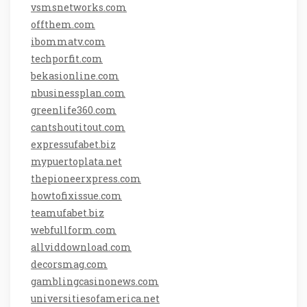
vsmsnetworks.com
offthem.com
ibommatv.com
techporfit.com
bekasionline.com
nbusinessplan.com
greenlife360.com
cantshoutitout.com
expressufabet.biz
mypuertoplata.net
thepioneerxpress.com
howtofixissue.com
teamufabet.biz
webfullform.com
allviddownload.com
decorsmag.com
gamblingcasinonews.com
universitiesofamerica.net