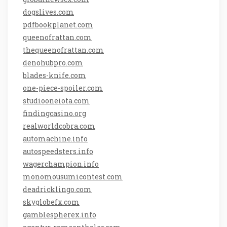
dogslives.com
pdfbookplanet.com
queenofrattan.com
thequeenofrattan.com
denohubpro.com
blades-knife.com
one-piece-spoiler.com
studiooneiota.com
findingcasino.org
realworldcobra.com
automachine.info
autospeedsters.info
wagerchampion.info
monomousumicontest.com
deadricklingo.com
skyglobefx.com
gamblespherex.info