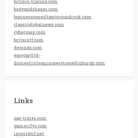
bitcoin-tracing.com
bodyandshapes.com
businessconsultantsroundrock.com
classicglobalnews.com
cybercusp.com
britaintt.com
deconds.com
easycartltd-
domesticcleaningservicesedinburgh.com
Links
uae-times.com
gamerifys.com
inspiratif.net