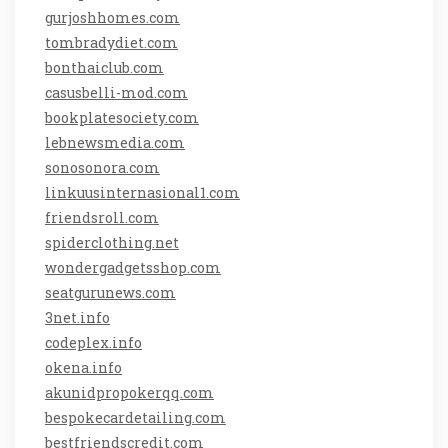
gurjoshhomes.com
tombradydiet.com
bonthaiclub.com
casusbelli-mod.com
bookplatesociety.com
lebnewsmedia.com
sonosonora.com
linkuusinternasional1.com
friendsroll.com
spiderclothing.net
wondergadgetsshop.com
seatgurunews.com
3net.info
codeplex.info
okena.info
akunidpropokerqq.com
bespokecardetailing.com
bestfriendscredit.com