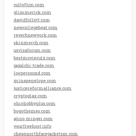
cultofjim.com
glimmerick.com
davidfollett.com
newcollegebeat.com
reverbnewyork.com
skinmerch.com
usvisaforum.com
bestmovierulz.com
jagalchi-trade.com
loopersound.com
minapenelope.com
justicereformalliance.com
cryptoglax.com
ohiohobbyplus.com
bogothemes.com
ajino-mingei.com
yourfreehost.info
cheapnorthfacejacketsm.com