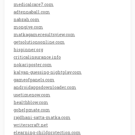
medicalcare7.com
adtennaball.com
nabzah.com
mongive.com
matkagameresultsview.com
getsolutionsonline.com
hispinner.org
criticalinsurance.info
nokariposter.com
kalyan-guessing-nightplay.com
gameofpanels.com
androidappsdownloader.com
usetimenow.com
healthblow.com
gohelpmate.com
rajdhani-satta-matka.com
writerscraft.net
elearning-childprotection.com