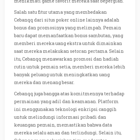
menikmati game favorit mereka saat bepergian.
Salah satu fitur utama yang membedakan
Cebanqq dari situs poker online lainnya adalah
bonus dan promosinya yang melimpah. Pemain
baru dapat memanfaatkan bonus sambutan, yang
memberi mereka uang ekstra untuk dimainkan
saat mereka melakukan setoran pertama. Selain
itu, Cebanqq menawarkan promosi dan hadiah
rutin untuk pemain setia, memberi mereka lebih
banyak peluang untuk meningkatkan uang
mereka dan menang besar.
Cebanqq juga bangga atas komitmennya terhadap
permainan yang adil dan keamanan. Platform
ini menggunakan teknologi enkripsi canggih
untuk melindungi informasi pribadi dan
keuangan pemain, memastikan bahwa data
mereka selalu aman dan terlindungi. Selain itu,