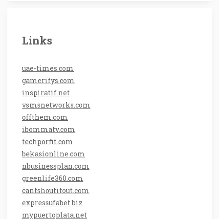
Links
uae-times.com
gamerifys.com
inspiratif.net
vsmsnetworks.com
offthem.com
ibommatv.com
techporfit.com
bekasionline.com
nbusinessplan.com
greenlife360.com
cantshoutitout.com
expressufabet.biz
mypuertoplata.net