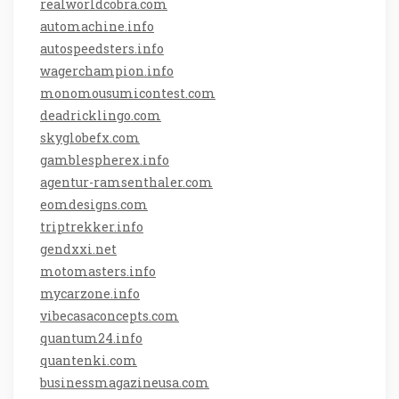
realworldcobra.com
automachine.info
autospeedsters.info
wagerchampion.info
monomousumicontest.com
deadricklingo.com
skyglobefx.com
gamblespherex.info
agentur-ramsenthaler.com
eomdesigns.com
triptrekker.info
gendxxi.net
motomasters.info
mycarzone.info
vibecasaconcepts.com
quantum24.info
quantenki.com
businessmagazineusa.com