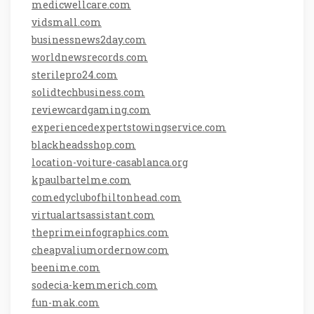
medicwellcare.com
vidsmall.com
businessnews2day.com
worldnewsrecords.com
sterilepro24.com
solidtechbusiness.com
reviewcardgaming.com
experiencedexpertstowingservice.com
blackheadsshop.com
location-voiture-casablanca.org
kpaulbartelme.com
comedyclubofhiltonhead.com
virtualartsassistant.com
theprimeinfographics.com
cheapvaliumordernow.com
beenime.com
sodecia-kemmerich.com
fun-mak.com