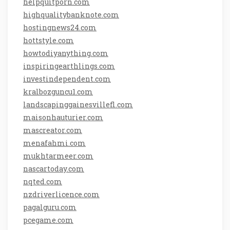
helpquitporn.com
highqualitybanknote.com
hostingnews24.com
hottstyle.com
howtodiyanything.com
inspiringearthlings.com
investindependent.com
kralbozguncu1.com
landscapinggainesvillefl.com
maisonhauturier.com
mascreator.com
menafahmi.com
mukhtarmeer.com
nascartoday.com
nqted.com
nzdriverlicence.com
pagalguru.com
pcegame.com