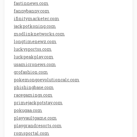
fastinnews.com
fannybanny.com
ifinitymarketer.com
jackpotkoning.com
modlinknetworks.com
longtimenewz.com
luckysportss.com
luckpeakplay.com
usamicronews.com
grofashion.com
pokemongoevolutioncalc.com
phishingbase.com
racegamings.com
primejackpotstay.com
pokugaa.com
playvaultgame.com
playgrandresorts.com
romsportal.com