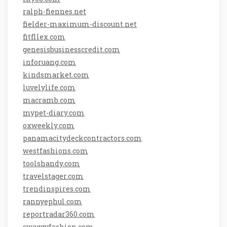
ralph-fiennes.net
fielder-maximum-discount.net
fitfllex.com
genesisbusinesscredit.com
inforuang.com
kindsmarket.com
luvelylife.com
macramb.com
mypet-diary.com
oxweekly.com
panamacitydeckcontractors.com
westfashions.com
toolshandy.com
travelstager.com
trendinspires.com
rannyephul.com
reportradar360.com
swaggyfashion.com