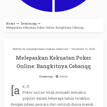
Home
Dominoqq
Melepaskan Kekuatan Poker Online: Bangkitnya Cebanqq
Written by
admin@casino-vulkan-online.net
December 31, 2024
Melepaskan Kekuatan Poker
Online: Bangkitnya Cebanqq
Dominoqq
Article
[a
d_1]
Poker online telah menjadi semakin
populer dalam beberapa tahun terakhir,
dengan jutaan pemain dari seluruh dunia masuk