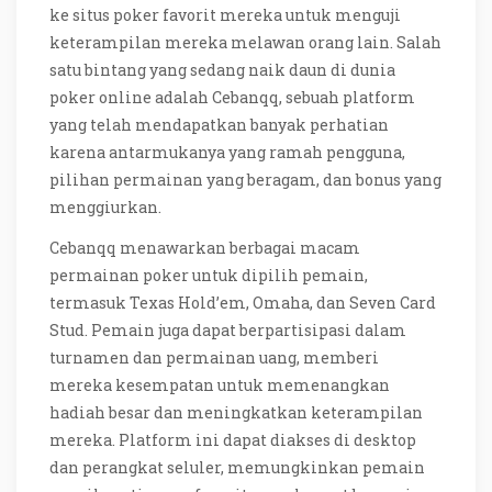
ke situs poker favorit mereka untuk menguji
keterampilan mereka melawan orang lain. Salah
satu bintang yang sedang naik daun di dunia
poker online adalah Cebanqq, sebuah platform
yang telah mendapatkan banyak perhatian
karena antarmukanya yang ramah pengguna,
pilihan permainan yang beragam, dan bonus yang
menggiurkan.
Cebanqq menawarkan berbagai macam
permainan poker untuk dipilih pemain,
termasuk Texas Hold’em, Omaha, dan Seven Card
Stud. Pemain juga dapat berpartisipasi dalam
turnamen dan permainan uang, memberi
mereka kesempatan untuk memenangkan
hadiah besar dan meningkatkan keterampilan
mereka. Platform ini dapat diakses di desktop
dan perangkat seluler, memungkinkan pemain