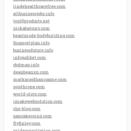
lindehealthcarefree.com
allbusinessjobs.info
top10products.net
pickabatours.com
beastmode-bodybuilding.com
financelplan.info
businessfuture.info
infojudibet.com
cbdmap.info
deanbeanxn.com
matkarajdhanigame.com
popthrone.com
world-slots.com
imakewebsolution.com
che-blog.com
pancakecoinz.com
flyfinley.com
prideconsultation.com