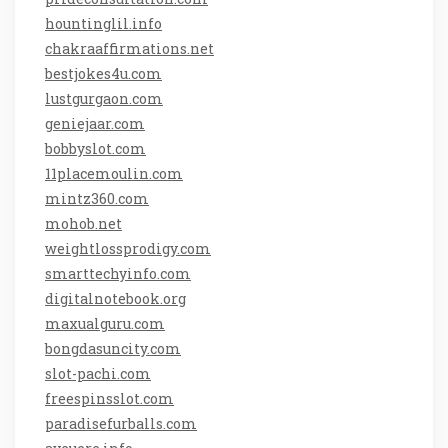
hountinglil.info
chakraaffirmations.net
bestjokes4u.com
lustgurgaon.com
geniejaar.com
bobbyslot.com
11placemoulin.com
mintz360.com
mohob.net
weightlossprodigy.com
smarttechyinfo.com
digitalnotebook.org
maxualguru.com
bongdasuncity.com
slot-pachi.com
freespinsslot.com
paradisefurballs.com