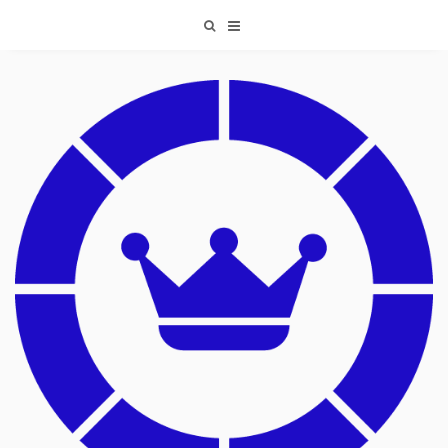
Skip
to
content