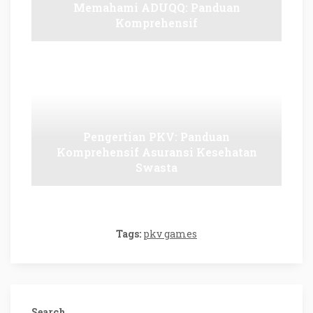
Memahami ADUQQ: Panduan
Komprehensif
Pengertian PKV: Panduan
Komprehensif Asuransi Kesehatan
Swasta
Tags:
pkv games
Search