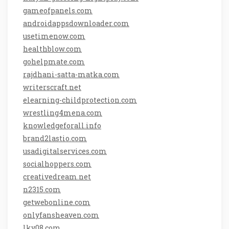
gameofpanels.com
androidappsdownloader.com
usetimenow.com
healthblow.com
gohelpmate.com
rajdhani-satta-matka.com
writerscraft.net
elearning-childprotection.com
wrestling4mena.com
knowledgeforall.info
brand2lastio.com
usadigitalservices.com
socialhoppers.com
creativedream.net
n2315.com
getwebonline.com
onlyfansheaven.com
lky08.com