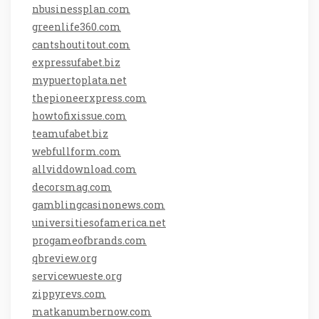
nbusinessplan.com
greenlife360.com
cantshoutitout.com
expressufabet.biz
mypuertoplata.net
thepioneerxpress.com
howtofixissue.com
teamufabet.biz
webfullform.com
allviddownload.com
decorsmag.com
gamblingcasinonews.com
universitiesofamerica.net
progameofbrands.com
qbreview.org
servicewueste.org
zippyrevs.com
matkanumbernow.com