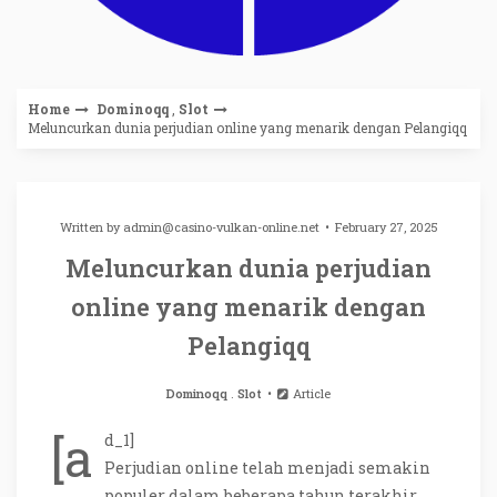
Home
Dominoqq
,
Slot
Meluncurkan dunia perjudian online yang menarik dengan Pelangiqq
Written by
admin@casino-vulkan-online.net
February 27, 2025
Meluncurkan dunia perjudian
online yang menarik dengan
Pelangiqq
Dominoqq
.
Slot
Article
[a
d_1]
Perjudian online telah menjadi semakin
populer dalam beberapa tahun terakhir,