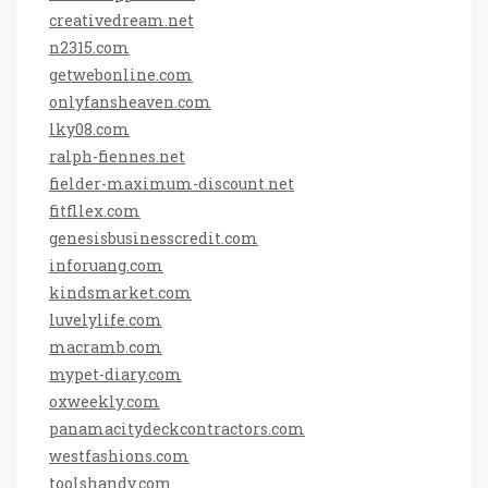
creativedream.net
n2315.com
getwebonline.com
onlyfansheaven.com
lky08.com
ralph-fiennes.net
fielder-maximum-discount.net
fitfllex.com
genesisbusinesscredit.com
inforuang.com
kindsmarket.com
luvelylife.com
macramb.com
mypet-diary.com
oxweekly.com
panamacitydeckcontractors.com
westfashions.com
toolshandy.com