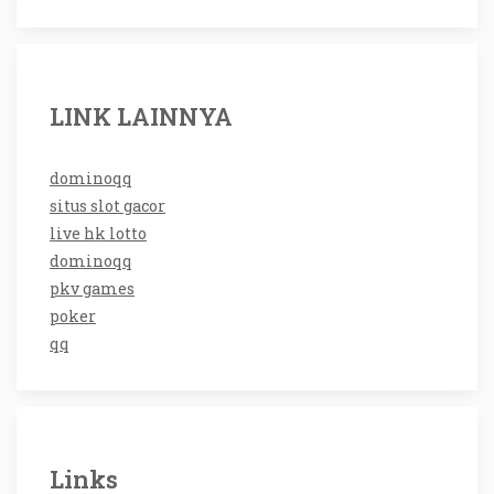
LINK LAINNYA
dominoqq
situs slot gacor
live hk lotto
dominoqq
pkv games
poker
qq
Links