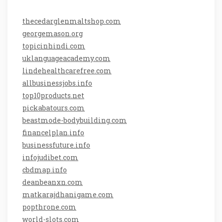
thecedarglenmaltshop.com
georgemason.org
topicinhindi.com
uklanguageacademy.com
lindehealthcarefree.com
allbusinessjobs.info
top10products.net
pickabatours.com
beastmode-bodybuilding.com
financelplan.info
businessfuture.info
infojudibet.com
cbdmap.info
deanbeanxn.com
matkarajdhanigame.com
popthrone.com
world-slots.com