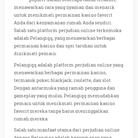
menawarkan cara yang nyaman dan menarik
untuk menikmati permainan kasino favorit
Anda dari kenyamanan rumah Anda sendiri.
Salah satu platform perjudian online terkemuka
adalah Pelangiqq, yang menawarkan berbagai
permainan kasino dan opsi taruhan untuk
dinikmati pemain.
Pelangiqq adalah platform perjudian online yang
menawarkan berbagai permainan kasino,
termasuk poker, blackjack, roulette, dan slot.
Dengan antarmuka yang ramah pengguna dan
gameplay yang mulus, Pelangiqq memudahkan
pemain untuk menikmati permainan kasino
favorit mereka tanpa harus meninggalkan
rumah mereka.
Salah satu manfaat utama dari perjudian online
dengan Pelangiqq adalah kenyamanan yang