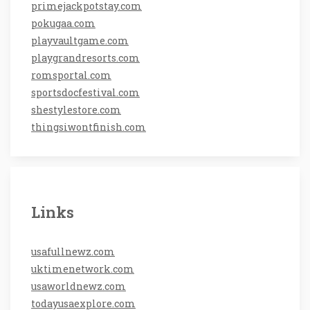
primejackpotstay.com
pokugaa.com
playvaultgame.com
playgrandresorts.com
romsportal.com
sportsdocfestival.com
shestylestore.com
thingsiwontfinish.com
Links
usafullnewz.com
uktimenetwork.com
usaworldnewz.com
todayusaexplore.com