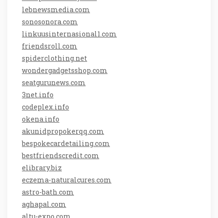
lebnewsmedia.com
sonosonora.com
linkuusinternasional1.com
friendsroll.com
spiderclothing.net
wondergadgetsshop.com
seatgurunews.com
3net.info
codeplex.info
okena.info
akunidpropokerqq.com
bespokecardetailing.com
bestfriendscredit.com
elibrary.biz
eczema-naturalcures.com
astro-bath.com
aghapal.com
altu-expo.com