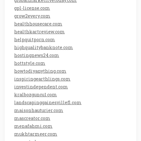
globalmarketlivetoday.com
gpl-license.com
grow2every.com
healthhousecare.com
healthkartreview.com
helpquitporn.com
highqualitybanknote.com
hostingnews24.com
hottstyle.com
howtodiyanything.com
inspiringearthlings.com
investindependent.com
kralbozguncu1.com
landscapinggainesvillefl.com
maisonhauturier.com
mascreator.com
menafahmi.com
mukhtarmeer.com