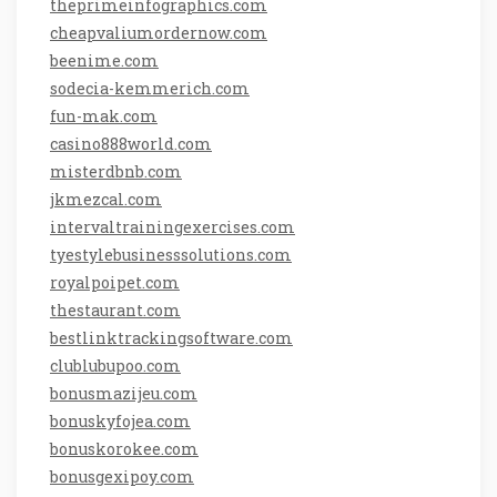
theprimeinfographics.com
cheapvaliumordernow.com
beenime.com
sodecia-kemmerich.com
fun-mak.com
casino888world.com
misterdbnb.com
jkmezcal.com
intervaltrainingexercises.com
tyestylebusinesssolutions.com
royalpoipet.com
thestaurant.com
bestlinktrackingsoftware.com
clublubupoo.com
bonusmazijeu.com
bonuskyfojea.com
bonuskorokee.com
bonusgexipoy.com