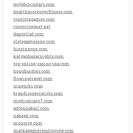
myjobcirculars.com
healthmoreoverfitness.com
topslotxgames.com
routerloggnet.net
dantella6.com
slotsgamesone.com
hispinzone.com
kalyanbazarnights.com
top-online-casino-usa.com
honghuidoor.com
flowingtravel.com
nineniki.com
brandiospecialists.com
medicalcare7.com
adtennaball.com
nabzah.com
mongive.com
matkagameresultsview.com