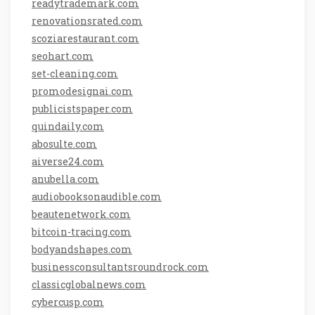
readytrademark.com
renovationsrated.com
scoziarestaurant.com
seohart.com
set-cleaning.com
promodesignai.com
publicistspaper.com
quindaily.com
abosulte.com
aiverse24.com
anubella.com
audiobooksonaudible.com
beautenetwork.com
bitcoin-tracing.com
bodyandshapes.com
businessconsultantsroundrock.com
classicglobalnews.com
cybercusp.com