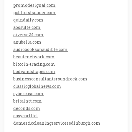
promodesignai.com
publicistspaper.com
quindaily.com
abosulte.com
aiverse24.com
anubella.com
audiobooksonaudible.com
beautenetwork.com
bitcoin-tracing.com
bodyandshapes.com
businessconsultantsroundrock.com
classicglobalnews.com
cybercusp.com
britaintt.com
deconds.com
easycartltd-
domesticcleaningservicesedinburgh.com