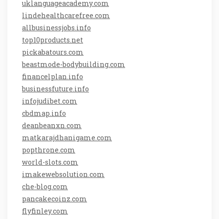
uklanguageacademy.com
lindehealthcarefree.com
allbusinessjobs.info
top10products.net
pickabatours.com
beastmode-bodybuilding.com
financelplan.info
businessfuture.info
infojudibet.com
cbdmap.info
deanbeanxn.com
matkarajdhanigame.com
popthrone.com
world-slots.com
imakewebsolution.com
che-blog.com
pancakecoinz.com
flyfinley.com