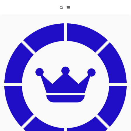
Skip
to
content