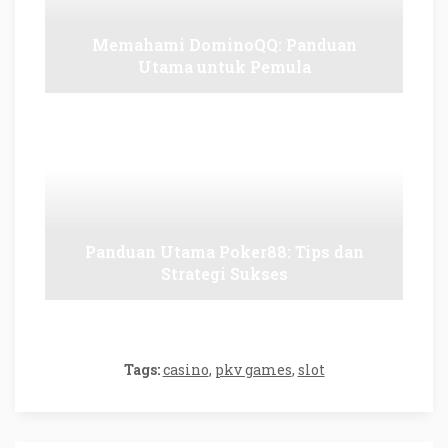
Memahami DominoQQ: Panduan
Utama untuk Pemula
Panduan Utama Poker88: Tips dan
Strategi Sukses
Tags:
casino
,
pkv games
,
slot