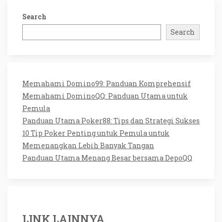
Search
Search
Memahami Domino99: Panduan Komprehensif
Memahami DominoQQ: Panduan Utama untuk
Pemula
Panduan Utama Poker88: Tips dan Strategi Sukses
10 Tip Poker Penting untuk Pemula untuk
Memenangkan Lebih Banyak Tangan
Panduan Utama Menang Besar bersama DepoQQ
LINK LAINNYA