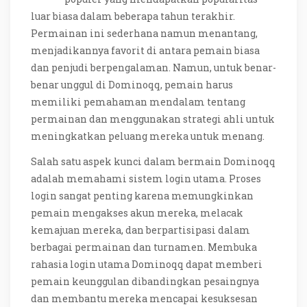
luar biasa dalam beberapa tahun terakhir.
Permainan ini sederhana namun menantang,
menjadikannya favorit di antara pemain biasa
dan penjudi berpengalaman. Namun, untuk benar-
benar unggul di Dominoqq, pemain harus
memiliki pemahaman mendalam tentang
permainan dan menggunakan strategi ahli untuk
meningkatkan peluang mereka untuk menang.
Salah satu aspek kunci dalam bermain Dominoqq
adalah memahami sistem login utama. Proses
login sangat penting karena memungkinkan
pemain mengakses akun mereka, melacak
kemajuan mereka, dan berpartisipasi dalam
berbagai permainan dan turnamen. Membuka
rahasia login utama Dominoqq dapat memberi
pemain keunggulan dibandingkan pesaingnya
dan membantu mereka mencapai kesuksesan