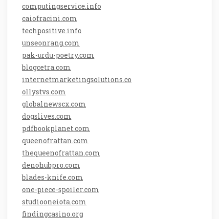
computingservice.info
caiofracini.com
techpositive.info
unseonrang.com
pak-urdu-poetry.com
blogcetra.com
internetmarketingsolutions.co
ollystvs.com
globalnewscx.com
dogslives.com
pdfbookplanet.com
queenofrattan.com
thequeenofrattan.com
denohubpro.com
blades-knife.com
one-piece-spoiler.com
studiooneiota.com
findingcasino.org