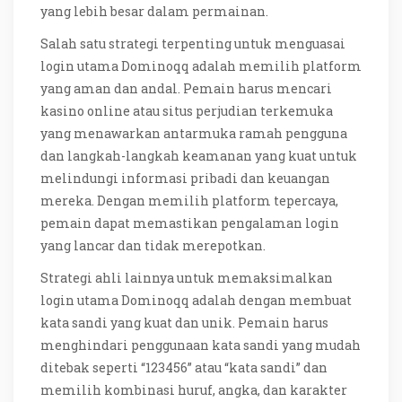
yang lebih besar dalam permainan.
Salah satu strategi terpenting untuk menguasai
login utama Dominoqq adalah memilih platform
yang aman dan andal. Pemain harus mencari
kasino online atau situs perjudian terkemuka
yang menawarkan antarmuka ramah pengguna
dan langkah-langkah keamanan yang kuat untuk
melindungi informasi pribadi dan keuangan
mereka. Dengan memilih platform tepercaya,
pemain dapat memastikan pengalaman login
yang lancar dan tidak merepotkan.
Strategi ahli lainnya untuk memaksimalkan
login utama Dominoqq adalah dengan membuat
kata sandi yang kuat dan unik. Pemain harus
menghindari penggunaan kata sandi yang mudah
ditebak seperti “123456” atau “kata sandi” dan
memilih kombinasi huruf, angka, dan karakter