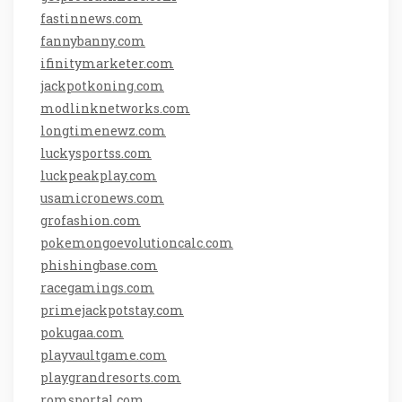
fastinnews.com
fannybanny.com
ifinitymarketer.com
jackpotkoning.com
modlinknetworks.com
longtimenewz.com
luckysportss.com
luckpeakplay.com
usamicronews.com
grofashion.com
pokemongoevolutioncalc.com
phishingbase.com
racegamings.com
primejackpotstay.com
pokugaa.com
playvaultgame.com
playgrandresorts.com
romsportal.com