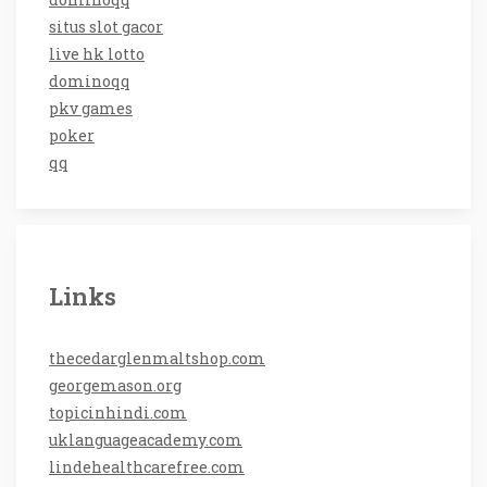
situs slot gacor
live hk lotto
dominoqq
pkv games
poker
qq
Links
thecedarglenmaltshop.com
georgemason.org
topicinhindi.com
uklanguageacademy.com
lindehealthcarefree.com