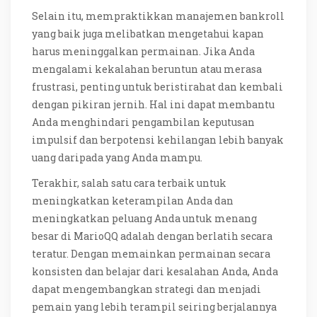
Selain itu, mempraktikkan manajemen bankroll
yang baik juga melibatkan mengetahui kapan
harus meninggalkan permainan. Jika Anda
mengalami kekalahan beruntun atau merasa
frustrasi, penting untuk beristirahat dan kembali
dengan pikiran jernih. Hal ini dapat membantu
Anda menghindari pengambilan keputusan
impulsif dan berpotensi kehilangan lebih banyak
uang daripada yang Anda mampu.
Terakhir, salah satu cara terbaik untuk
meningkatkan keterampilan Anda dan
meningkatkan peluang Anda untuk menang
besar di MarioQQ adalah dengan berlatih secara
teratur. Dengan memainkan permainan secara
konsisten dan belajar dari kesalahan Anda, Anda
dapat mengembangkan strategi dan menjadi
pemain yang lebih terampil seiring berjalannya