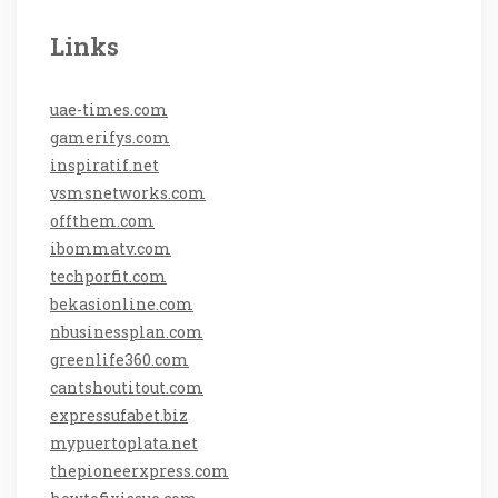
Links
uae-times.com
gamerifys.com
inspiratif.net
vsmsnetworks.com
offthem.com
ibommatv.com
techporfit.com
bekasionline.com
nbusinessplan.com
greenlife360.com
cantshoutitout.com
expressufabet.biz
mypuertoplata.net
thepioneerxpress.com