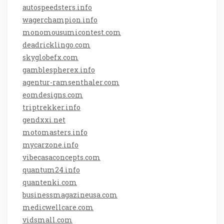
autospeedsters.info
wagerchampion.info
monomousumicontest.com
deadricklingo.com
skyglobefx.com
gamblespherex.info
agentur-ramsenthaler.com
eomdesigns.com
triptrekker.info
gendxxi.net
motomasters.info
mycarzone.info
vibecasaconcepts.com
quantum24.info
quantenki.com
businessmagazineusa.com
medicwellcare.com
vidsmall.com