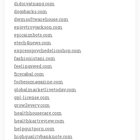
didoivatnang.com
dogsbarks.com
dwmsoftwarehouse.com
enjoytroyjackson.com
epicaimbots.com
etech4news.com
expresspsychedelicsshop.com
fashionistani.com
feelingswed.com
firecabal.com
forbessmagazine.com
globalmarketlivetoday.com
gpl-license.com
grow2every.com
healthhousecare.com
healthkartreview.com
helpquitporn.com
highqualitybanknote.com