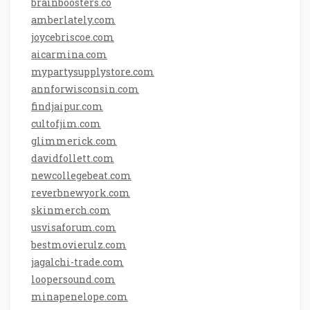
brainboosters.co
amberlately.com
joycebriscoe.com
aicarmina.com
mypartysupplystore.com
annforwisconsin.com
findjaipur.com
cultofjim.com
glimmerick.com
davidfollett.com
newcollegebeat.com
reverbnewyork.com
skinmerch.com
usvisaforum.com
bestmovierulz.com
jagalchi-trade.com
loopersound.com
minapenelope.com