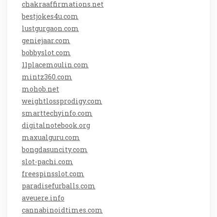
chakraaffirmations.net
bestjokes4u.com
lustgurgaon.com
geniejaar.com
bobbyslot.com
11placemoulin.com
mintz360.com
mohob.net
weightlossprodigy.com
smarttechyinfo.com
digitalnotebook.org
maxualguru.com
bongdasuncity.com
slot-pachi.com
freespinsslot.com
paradisefurballs.com
aveuere.info
cannabinoidtimes.com