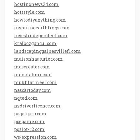
hostingnews24.com
hottstyle.com
howtodiyanything.com
inspiringearthlings.com
investindependent.com
kralbozguncu1.com
landscapinggainesvillefl.com
maisonhauturier.com
mascreator.com
menafahmi.com
mukhtarmeer.com
nascartoday.com
nqted.com
nzdriverlicence.com
pagalguru.com
pcegame.com
pgslot-r2.com
ws-expression.com