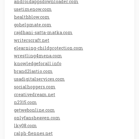
androidappsdownloader.com
usetimenow.com
healthblow.com
gohelpmate.com
rajdhani-satta-matka.com
writerscraft.net
elearning-childprotection.com
wrestling4mena.com
knowledgeforall.info
brand2lastio.com
usadigitalservices.com
socialhoppers.com
creativedream.net
n2315.com
getwebonline.com
onlyfansheaven.com
lky08.com
ralph-fiennes.net