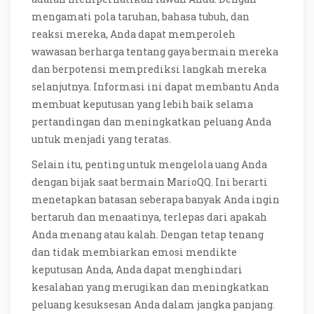
mengamati pola taruhan, bahasa tubuh, dan
reaksi mereka, Anda dapat memperoleh
wawasan berharga tentang gaya bermain mereka
dan berpotensi memprediksi langkah mereka
selanjutnya. Informasi ini dapat membantu Anda
membuat keputusan yang lebih baik selama
pertandingan dan meningkatkan peluang Anda
untuk menjadi yang teratas.
Selain itu, penting untuk mengelola uang Anda
dengan bijak saat bermain MarioQQ. Ini berarti
menetapkan batasan seberapa banyak Anda ingin
bertaruh dan menaatinya, terlepas dari apakah
Anda menang atau kalah. Dengan tetap tenang
dan tidak membiarkan emosi mendikte
keputusan Anda, Anda dapat menghindari
kesalahan yang merugikan dan meningkatkan
peluang kesuksesan Anda dalam jangka panjang.