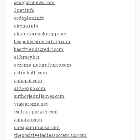
seatgurunews.com
3net.info
codeplex.info
okena.info
akunidpropokerqq.com
bespokecardetailing.com
bestfriendscredit.com
elibrary.biz
eczema-naturalcures.com
astro-bath.com
aghapal.com
altu-expo.com
authorjennijames.com
viajearoma.net
tsutsuji-parkin.com
agharab.com
cheapammousa.com
thepositiveladiessoccerclub.com