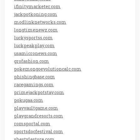
ifinitymarketer.com
jackpotkoning.com
modlinknetworks.com
longtimenewz.com
luckysportss.com
luckpeakplay.com
usamicronews.com
grofashion.com
pokemongoevolutioncalc.com
phishingbase.com
racegamings.com
primejackpotstay.com
pokugaa.com
playvaultgame.com
playgrandresorts.com
romsportal.com
sportsdocfestival.com
shestylestore.com