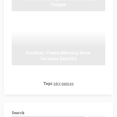
Tangan
Panduan Utama Menang Besar
bersama DepoQQ
Tags:
pkv games
Search