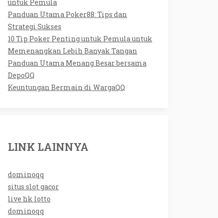
untuk Pemula
Panduan Utama Poker88: Tips dan
Strategi Sukses
10 Tip Poker Penting untuk Pemula untuk
Memenangkan Lebih Banyak Tangan
Panduan Utama Menang Besar bersama
DepoQQ
Keuntungan Bermain di WargaQQ
LINK LAINNYA
dominoqq
situs slot gacor
live hk lotto
dominoqq