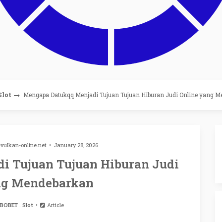
Slot
Mengapa Datukqq Menjadi Tujuan Tujuan Hiburan Judi Online yang 
ulkan-online.net
January 28, 2026
i Tujuan Tujuan Hiburan Judi
ng Mendebarkan
BOBET
.
Slot
Article