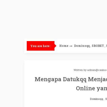
Home
Dominoqq
,
SBOBET
,
You are here :
Written by
admin@casino-v
Mengapa Datukqq Menjad
Online ya
Dominoqq
.
S