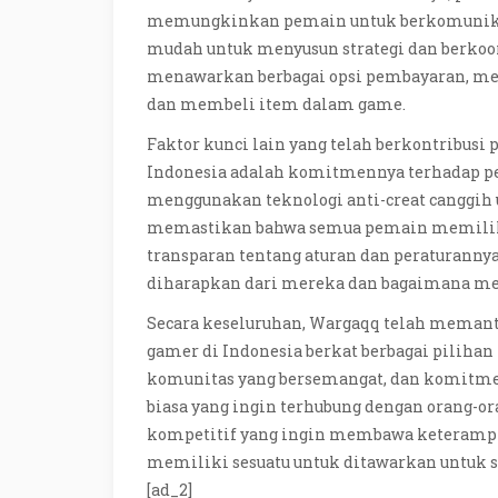
memungkinkan pemain untuk berkomunikasi
mudah untuk menyusun strategi dan berkoor
menawarkan berbagai opsi pembayaran, 
dan membeli item dalam game.
Faktor kunci lain yang telah berkontribusi
Indonesia adalah komitmennya terhadap per
menggunakan teknologi anti-creat canggih
memastikan bahwa semua pemain memiliki 
transparan tentang aturan dan peraturan
diharapkan dari mereka dan bagaimana m
Secara keseluruhan, Wargaqq telah memant
gamer di Indonesia berkat berbagai pilih
komunitas yang bersemangat, dan komitme
biasa yang ingin terhubung dengan orang-o
kompetitif yang ingin membawa keterampil
memiliki sesuatu untuk ditawarkan untuk 
[ad_2]