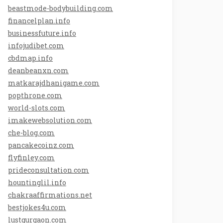
beastmode-bodybuilding.com
financelplan.info
businessfuture.info
infojudibet.com
cbdmap.info
deanbeanxn.com
matkarajdhanigame.com
popthrone.com
world-slots.com
imakewebsolution.com
che-blog.com
pancakecoinz.com
flyfinley.com
prideconsultation.com
hountinglil.info
chakraaffirmations.net
bestjokes4u.com
lustgurgaon.com