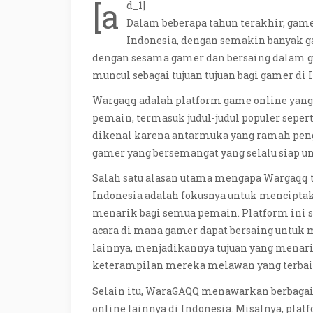
[a
d_1]
Dalam beberapa tahun terakhir, game
Indonesia, dengan semakin banyak g
dengan sesama gamer dan bersaing dalam ga
muncul sebagai tujuan tujuan bagi gamer di
Wargaqq adalah platform game online yan
pemain, termasuk judul-judul populer sepert
dikenal karena antarmuka yang ramah pengg
gamer yang bersemangat yang selalu siap u
Salah satu alasan utama mengapa Wargaqq 
Indonesia adalah fokusnya untuk mencipt
menarik bagi semua pemain. Platform ini 
acara di mana gamer dapat bersaing untuk
lainnya, menjadikannya tujuan yang menari
keterampilan mereka melawan yang terbaik
Selain itu, WaraGAQQ menawarkan berbagai
online lainnya di Indonesia. Misalnya, pla