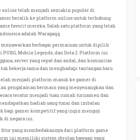
 online telah menjadi semakin populer di
amer beralih ke platform online untuk terhubung
me favorit mereka. Salah satu platform yang telah
 Indonesia adalah Waragaqq.
g menawarkan berbagai permainan untuk dipilih
i PUBG, Mobile Legends, dan Dota 2. Platform ini
una, server yang cepat dan andal, dan komunitas
ntuk bekerja sama dan menghadapi tantangan baru.
telah menjadi platform masuk ke gamer di
akan pengalaman bermain yang menyenangkan dan
secara teratur menjadi tuan rumah turnamen dan
 mendapatkan hadiah uang tunai dan imbalan
k bagi gamer kompetitif yang ingin menguji
 di negara ini.
 fitur yang membedakannya dari platform game
tform ini memiliki sistem obrolan bawaan yang