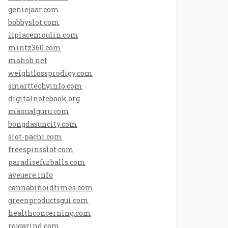
geniejaar.com
bobbyslot.com
11placemoulin.com
mintz360.com
mohob.net
weightlossprodigy.com
smarttechyinfo.com
digitalnotebook.org
maxualguru.com
bongdasuncity.com
slot-pachi.com
freespinsslot.com
paradisefurballs.com
aveuere.info
cannabinoidtimes.com
greenproductsgui.com
healthconcerning.com
rojgarind.com