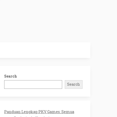
Search
Search
Panduan Lengkap PKV Games: Semua