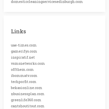
domesticcleaningservicesedinburgh.com
Links
uae-times.com
gamerifys.com
inspiratif.net
vsmsnetworks.com
offthem.com
ibommatv.com
techporfit.com
bekasionline.com
nbusinessplan.com
greenlife360.com
cantshoutitout.com