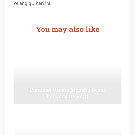
PelangiqQ hari ini.
You may also like
Panduan Utama Menang Besar
bersama DepoQQ