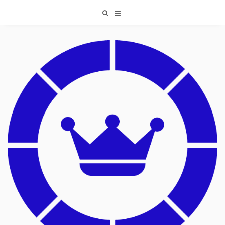
Skip
to
content