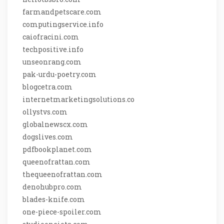
farmandpetscare.com
computingservice.info
caiofracini.com
techpositive.info
unseonrang.com
pak-urdu-poetry.com
blogcetra.com
internetmarketingsolutions.co
ollystvs.com
globalnewscx.com
dogslives.com
pdfbookplanet.com
queenofrattan.com
thequeenofrattan.com
denohubpro.com
blades-knife.com
one-piece-spoiler.com