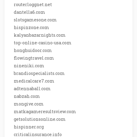
routerloggnet.net
dantella6.com
slotsgamesone.com
hispinzone.com
kalyanbazarnights.com
top-online-casino-usa.com
honghuidoor.com
flowingtravel.com
nineniki.com
brandiospecialists.com
medicalcare7.com
adtennaball.com
nabzah.com
mongive.com
matkagameresultsview.com
getsolutionsonline.com
hispinner.org
criticalinsurance.info