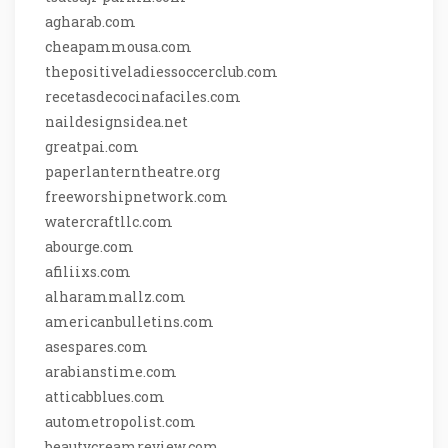
agharab.com
cheapammousa.com
thepositiveladiessoccerclub.com
recetasdecocinafaciles.com
naildesignsidea.net
greatpai.com
paperlanterntheatre.org
freeworshipnetwork.com
watercraftllc.com
abourge.com
afiliixs.com
alharammallz.com
americanbulletins.com
asespares.com
arabianstime.com
atticabblues.com
autometropolist.com
beautycreamreview.com