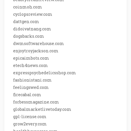
coinmoh.com
cyclopsreview.com
dattgen.com
didoivatnang.com
dogsbarks.com
dwmsoftwarehouse.com
enjoytroyjackson.com
epicaimbots.com
etech4news.com
expresspsychedelicsshop.com
fashionistani.com
feelingswed.com
firecabal.com
forbessmagazine.com
globalmarketlivetoday.com
gpl-license.com
grow2every.com