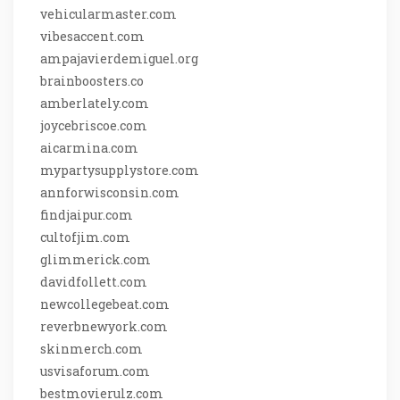
vehicularmaster.com
vibesaccent.com
ampajavierdemiguel.org
brainboosters.co
amberlately.com
joycebriscoe.com
aicarmina.com
mypartysupplystore.com
annforwisconsin.com
findjaipur.com
cultofjim.com
glimmerick.com
davidfollett.com
newcollegebeat.com
reverbnewyork.com
skinmerch.com
usvisaforum.com
bestmovierulz.com