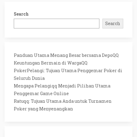
Search
Search
Panduan Utama Menang Besar bersama DepoQQ
Keuntungan Bermain di WargaQQ
PokerPelangi: Tujuan Utama Penggemar Poker di
Seluruh Dunia
Mengapa Pelangiqq Menjadi Pilihan Utama
Penggemar Game Online
Ratuqq: Tujuan Utama Anda untuk Turnamen
Poker yang Menyenangkan