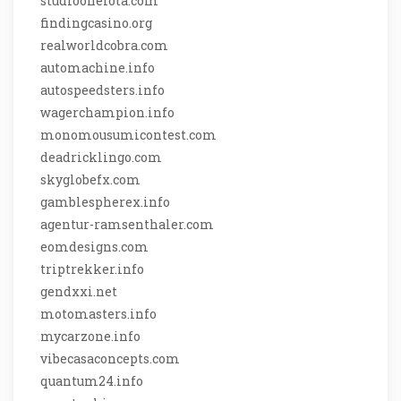
studiooneiota.com
findingcasino.org
realworldcobra.com
automachine.info
autospeedsters.info
wagerchampion.info
monomousumicontest.com
deadricklingo.com
skyglobefx.com
gamblespherex.info
agentur-ramsenthaler.com
eomdesigns.com
triptrekker.info
gendxxi.net
motomasters.info
mycarzone.info
vibecasaconcepts.com
quantum24.info