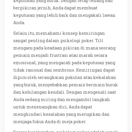
keputusan yang buruk. Dengan tetap tenang dan
berpikiran jernih, Anda dapat membuat
keputusan yang lebih baik dan mengakali lawan
Anda.
Selain itu, memahami konsep kemiringan
sangat penting dalam psikologi poker. Tilt
mengacu pada keadaan pikiran di mana seorang
pemain menjadi frustrasi atau marah secara
emosional, yang mengarah pada keputusan yang
tidak rasional dan sembrono. Kemiringan dapat
dipicu oleh serangkaian pukulan atau kekalahan
yang buruk, menyebabkan pemain bermain buruk
dan kehilangan kendali. Dengan mengenali saat
Anda sedang miring dan mengambil langkah
untuk menenangkan diri, Anda dapat
menghindari kesalahan yang merugikan dan
menjaga fokus Anda di meja poker.