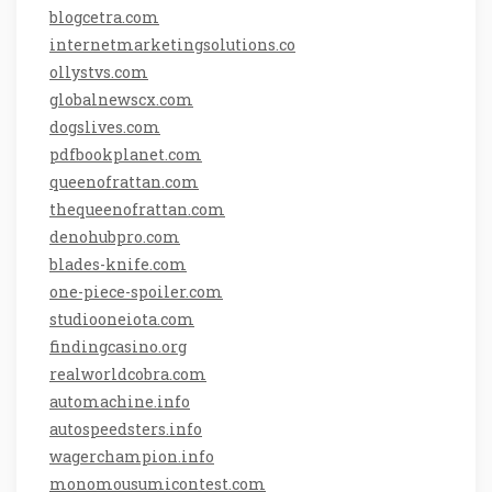
blogcetra.com
internetmarketingsolutions.co
ollystvs.com
globalnewscx.com
dogslives.com
pdfbookplanet.com
queenofrattan.com
thequeenofrattan.com
denohubpro.com
blades-knife.com
one-piece-spoiler.com
studiooneiota.com
findingcasino.org
realworldcobra.com
automachine.info
autospeedsters.info
wagerchampion.info
monomousumicontest.com