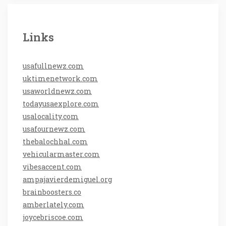
Links
usafullnewz.com
uktimenetwork.com
usaworldnewz.com
todayusaexplore.com
usalocality.com
usafournewz.com
thebalochhal.com
vehicularmaster.com
vibesaccent.com
ampajavierdemiguel.org
brainboosters.co
amberlately.com
joycebriscoe.com