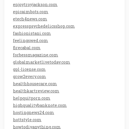
enjoytroyjackson.com
epicaimbots.com
etech4news.com
expresspsychedelicsshop.com
fashionistani.com
feelingswed.com
firecabal.com
forbessmagazine.com
globalmarketlivetoday.com
gpl-license.com
grow2every.com
healthhousecare.com
healthkartreview.com
helpquitporn.com
highqualitybanknote.com
hostingnews24.com
hottstyle.com
howtodiyanything.com