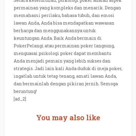
Secara keseluruhan, psikologi poker adalah aspek
permainan yang kompleks dan menarik. Dengan
memahami perilaku, bahasa tubuh, dan emosi
lawan Anda, Anda bisa mendapatkan wawasan
berharga dan menggunakannya untuk
keuntungan Anda. Baik Anda bermain di
PokerPelangi atau permainan poker langsung,
menguasai psikologi poker dapat membantu
Anda menjadi pemain yang lebih sukses dan
strategis. Jadi lain kali Anda duduk di meja poker,
ingatlah untuk tetap tenang, amati lawan Anda,
dan bermainlah dengan pikiran jernih. Semoga
beruntung!
[ad_2]
You may also like