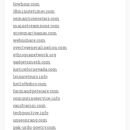
fewhour.com
18minutetimer.com
semanticseostars.com
mainstreamzone.com
growmarijuanas.com
webnshare.com
overlygeneralization.com
ethiopianetwork.org
gadgetsmesh.com
justicefornevada.com
leisuretours.info
hellotbsbro.com
farmandpetscare.com
computingservice.info
caiofracini.com
techpositive.info
unseonrang.com
pak-urdu-poetry.com