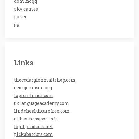
dominoqq
pkv games
poker
qq
Links
thecedarglenmaltshop.com
georgemason.org
topicinhindi.com
uklanguageacademy.com
lindehealthcarefree.com
allbusinessjobs.info
top10products.net
pickabatours.com