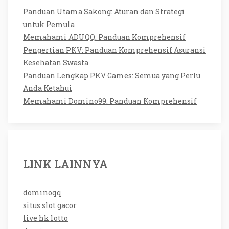
Panduan Utama Sakong: Aturan dan Strategi
untuk Pemula
Memahami ADUQQ: Panduan Komprehensif
Pengertian PKV: Panduan Komprehensif Asuransi
Kesehatan Swasta
Panduan Lengkap PKV Games: Semua yang Perlu
Anda Ketahui
Memahami Domino99: Panduan Komprehensif
LINK LAINNYA
dominoqq
situs slot gacor
live hk lotto