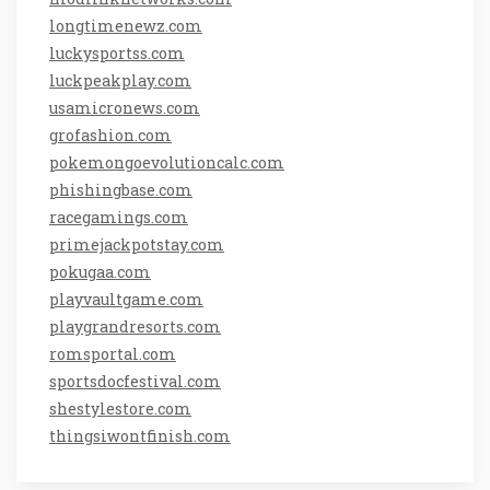
longtimenewz.com
luckysportss.com
luckpeakplay.com
usamicronews.com
grofashion.com
pokemongoevolutioncalc.com
phishingbase.com
racegamings.com
primejackpotstay.com
pokugaa.com
playvaultgame.com
playgrandresorts.com
romsportal.com
sportsdocfestival.com
shestylestore.com
thingsiwontfinish.com