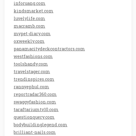
inforuang.com
kindsmarket.com
luvelylife.com
macramb.com
mypet-diary.com
oxweekly.com
panamacitydeckcontractors.com
westfashions.com
toolshandy.com
travelstager.com
trendinspires.com
rannyephul.com
reportradar360.com
swaggyfashion.com
taraftariumtv10.com
questionquery.com
bodybuildinglegend.com
brilliant-nails.com