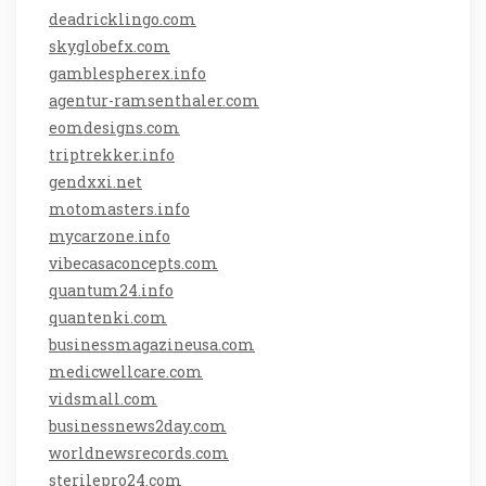
deadricklingo.com
skyglobefx.com
gamblespherex.info
agentur-ramsenthaler.com
eomdesigns.com
triptrekker.info
gendxxi.net
motomasters.info
mycarzone.info
vibecasaconcepts.com
quantum24.info
quantenki.com
businessmagazineusa.com
medicwellcare.com
vidsmall.com
businessnews2day.com
worldnewsrecords.com
sterilepro24.com