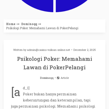
Home
Dominoqq
Psikologi Poker: Memahami Lawan di PokerPelangi
Written by
admin@casino-vulkan-online.net
December 2, 2025
Psikologi Poker: Memahami
Lawan di PokerPelangi
Dominoqq
Article
[a
d_1]
Poker bukan hanya permainan
keberuntungan dan keterampilan, tapi
juga permainan psikologi. Memahami psikologi