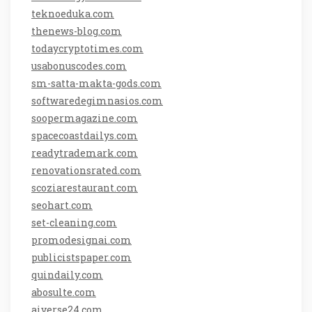
teknoeduka.com
thenews-blog.com
todaycryptotimes.com
usabonuscodes.com
sm-satta-makta-gods.com
softwaredegimnasios.com
soopermagazine.com
spacecoastdailys.com
readytrademark.com
renovationsrated.com
scoziarestaurant.com
seohart.com
set-cleaning.com
promodesignai.com
publicistspaper.com
quindaily.com
abosulte.com
aiverse24.com