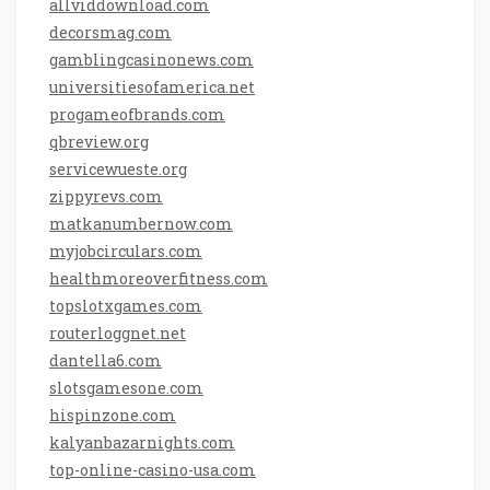
allviddownload.com
decorsmag.com
gamblingcasinonews.com
universitiesofamerica.net
progameofbrands.com
qbreview.org
servicewueste.org
zippyrevs.com
matkanumbernow.com
myjobcirculars.com
healthmoreoverfitness.com
topslotxgames.com
routerloggnet.net
dantella6.com
slotsgamesone.com
hispinzone.com
kalyanbazarnights.com
top-online-casino-usa.com