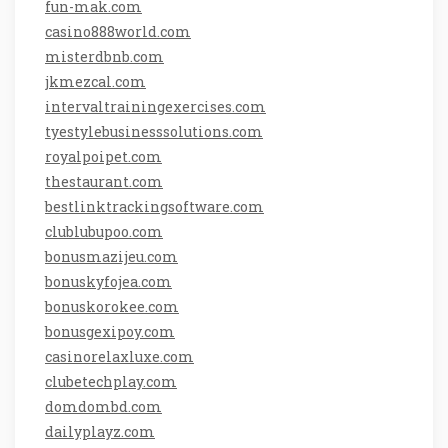
fun-mak.com
casino888world.com
misterdbnb.com
jkmezcal.com
intervaltrainingexercises.com
tyestylebusinesssolutions.com
royalpoipet.com
thestaurant.com
bestlinktrackingsoftware.com
clublubupoo.com
bonusmazijeu.com
bonuskyfojea.com
bonuskorokee.com
bonusgexipoy.com
casinorelaxluxe.com
clubetechplay.com
domdombd.com
dailyplayz.com