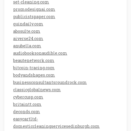
set-cleaning.com
promodesignai.com
publicistspaper.com
quindaily.com
abosulte.com
aiverse24.com
anubella.com
audiobooksonaudible.com
beautenetwork.com
bitcoin-tracing.com
bodyandshapes.com
businessconsultantsroundrock.com
classicglobalnews.com
cybercusp.com
britaintt.com
deconds.com
easycartltd-
domesticcleaningservicesedinburgh.com