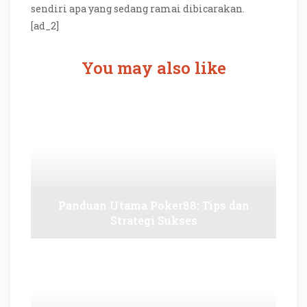
sendiri apa yang sedang ramai dibicarakan.
[ad_2]
You may also like
Panduan Utama Poker88: Tips dan
Strategi Sukses