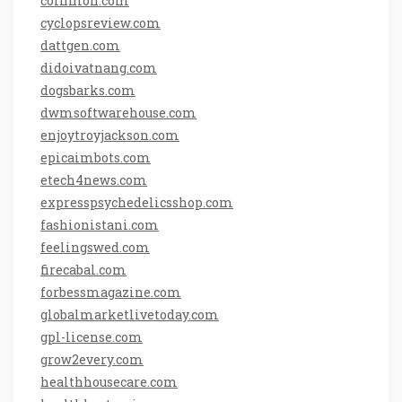
coinmoh.com
cyclopsreview.com
dattgen.com
didoivatnang.com
dogsbarks.com
dwmsoftwarehouse.com
enjoytroyjackson.com
epicaimbots.com
etech4news.com
expresspsychedelicsshop.com
fashionistani.com
feelingswed.com
firecabal.com
forbessmagazine.com
globalmarketlivetoday.com
gpl-license.com
grow2every.com
healthhousecare.com