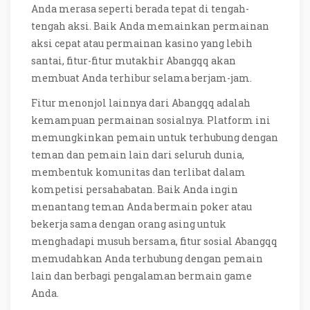
Anda merasa seperti berada tepat di tengah-
tengah aksi. Baik Anda memainkan permainan
aksi cepat atau permainan kasino yang lebih
santai, fitur-fitur mutakhir Abangqq akan
membuat Anda terhibur selama berjam-jam.
Fitur menonjol lainnya dari Abangqq adalah
kemampuan permainan sosialnya. Platform ini
memungkinkan pemain untuk terhubung dengan
teman dan pemain lain dari seluruh dunia,
membentuk komunitas dan terlibat dalam
kompetisi persahabatan. Baik Anda ingin
menantang teman Anda bermain poker atau
bekerja sama dengan orang asing untuk
menghadapi musuh bersama, fitur sosial Abangqq
memudahkan Anda terhubung dengan pemain
lain dan berbagi pengalaman bermain game
Anda.