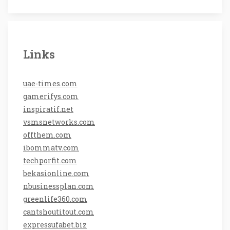
Links
uae-times.com
gamerifys.com
inspiratif.net
vsmsnetworks.com
offthem.com
ibommatv.com
techporfit.com
bekasionline.com
nbusinessplan.com
greenlife360.com
cantshoutitout.com
expressufabet.biz