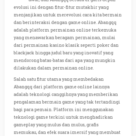
evolusi ini dengan fitur-fitur mutakhir yang
menjanjikan untuk merevolusi cara kita bermain
dan berinteraksi dengan game online. Abangqq
adalah platform permainan online terkemuka
yang menawarkan beragam permainan, mulai
dari permainan kasino klasik seperti poker dan
blackjack hingga judul baru yang inovatif yang
mendorong batas-batas dari apa yang mungkin
dilakukan dalam permainan online.
Salah satu fitur utama yang membedakan
Abangqq dari platform game online lainnya
adalah teknologi canggihnya yang memberikan
pengalaman bermain game yang tak tertandingi
bagi para pemain. Platform ini menggunakan
teknologi game terkini untuk menghadirkan
gameplay yang mulus dan mulus, grafis
memukau, dan efek suara imersif yang membuat