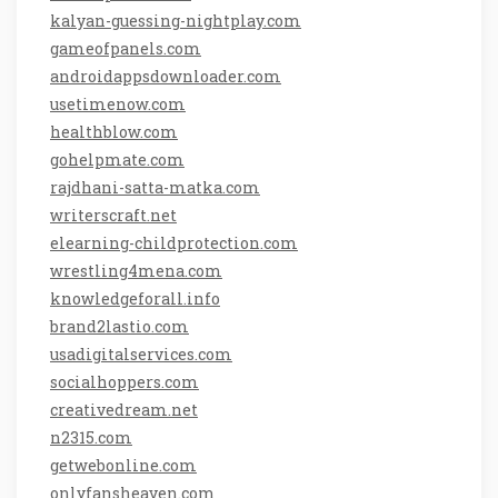
kalyan-guessing-nightplay.com
gameofpanels.com
androidappsdownloader.com
usetimenow.com
healthblow.com
gohelpmate.com
rajdhani-satta-matka.com
writerscraft.net
elearning-childprotection.com
wrestling4mena.com
knowledgeforall.info
brand2lastio.com
usadigitalservices.com
socialhoppers.com
creativedream.net
n2315.com
getwebonline.com
onlyfansheaven.com