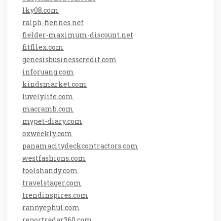
lky08.com
ralph-fiennes.net
fielder-maximum-discount.net
fitfllex.com
genesisbusinesscredit.com
inforuang.com
kindsmarket.com
luvelylife.com
macramb.com
mypet-diary.com
oxweekly.com
panamacitydeckcontractors.com
westfashions.com
toolshandy.com
travelstager.com
trendinspires.com
rannyephul.com
reportradar360.com