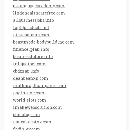
uklanguageacademy.com
lindehealthcarefree.com
allbusinessjobs.info
top10products.net
pickabatours.com
beastmode-bodybuilding.com
financelplan.info
businessfuture.info
infojudibet.com
cbdmap.info
deanbeanxn.com
matkarajdhanigame.com
popthrone.com
world-slots.com
imakewebsolution.com
che-blog.com
pancakecoinz.com
flyfinley.com