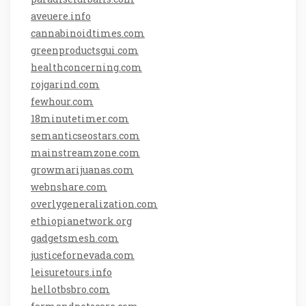
aveuere.info
cannabinoidtimes.com
greenproductsgui.com
healthconcerning.com
rojgarind.com
fewhour.com
18minutetimer.com
semanticseostars.com
mainstreamzone.com
growmarijuanas.com
webnshare.com
overlygeneralization.com
ethiopianetwork.org
gadgetsmesh.com
justicefornevada.com
leisuretours.info
hellotbsbro.com