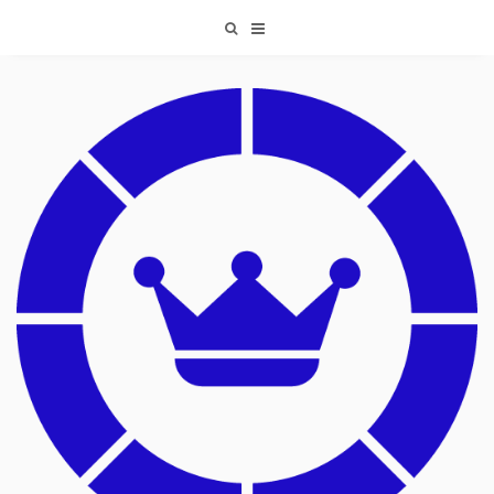
Skip
to
content