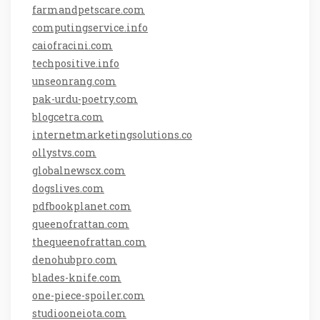
farmandpetscare.com
computingservice.info
caiofracini.com
techpositive.info
unseonrang.com
pak-urdu-poetry.com
blogcetra.com
internetmarketingsolutions.co
ollystvs.com
globalnewscx.com
dogslives.com
pdfbookplanet.com
queenofrattan.com
thequeenofrattan.com
denohubpro.com
blades-knife.com
one-piece-spoiler.com
studiooneiota.com