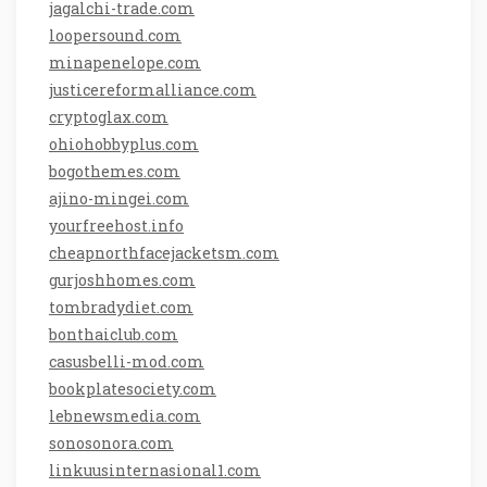
jagalchi-trade.com
loopersound.com
minapenelope.com
justicereformalliance.com
cryptoglax.com
ohiohobbyplus.com
bogothemes.com
ajino-mingei.com
yourfreehost.info
cheapnorthfacejacketsm.com
gurjoshhomes.com
tombradydiet.com
bonthaiclub.com
casusbelli-mod.com
bookplatesociety.com
lebnewsmedia.com
sonosonora.com
linkuusinternasional1.com