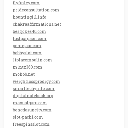
flyfinley.com
prideconsultation.com
hountinglil.info
chakraaffirmations.net
bestjokes4u.com
lustgurgaon.com
geniejaar.com
bobbyslot.com
11placemoulin.com
mintz360.com
mohob.net
weightlossprodigy.com
smarttechyinfo.com
digitalnotebook.org
maxualguru.com
bongdasuncity.com
slot-pachi.com
freespinsslot.com