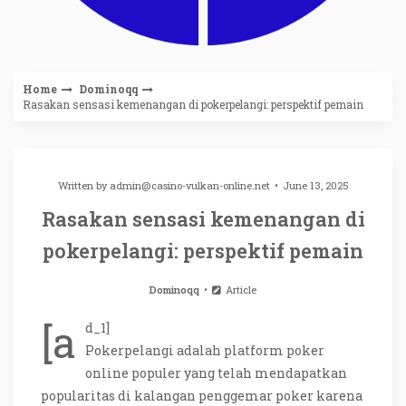
Home
Dominoqq
Rasakan sensasi kemenangan di pokerpelangi: perspektif pemain
Written by
admin@casino-vulkan-online.net
June 13, 2025
Rasakan sensasi kemenangan di
pokerpelangi: perspektif pemain
Dominoqq
Article
[a
d_1]
Pokerpelangi adalah platform poker
online populer yang telah mendapatkan
popularitas di kalangan penggemar poker karena