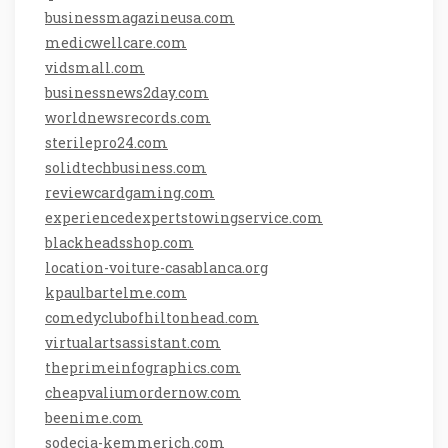
businessmagazineusa.com
medicwellcare.com
vidsmall.com
businessnews2day.com
worldnewsrecords.com
sterilepro24.com
solidtechbusiness.com
reviewcardgaming.com
experiencedexpertstowingservice.com
blackheadsshop.com
location-voiture-casablanca.org
kpaulbartelme.com
comedyclubofhiltonhead.com
virtualartsassistant.com
theprimeinfographics.com
cheapvaliumordernow.com
beenime.com
sodecia-kemmerich.com