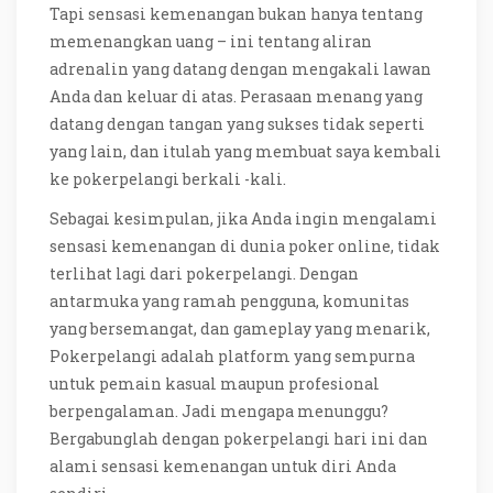
Tapi sensasi kemenangan bukan hanya tentang
memenangkan uang – ini tentang aliran
adrenalin yang datang dengan mengakali lawan
Anda dan keluar di atas. Perasaan menang yang
datang dengan tangan yang sukses tidak seperti
yang lain, dan itulah yang membuat saya kembali
ke pokerpelangi berkali -kali.
Sebagai kesimpulan, jika Anda ingin mengalami
sensasi kemenangan di dunia poker online, tidak
terlihat lagi dari pokerpelangi. Dengan
antarmuka yang ramah pengguna, komunitas
yang bersemangat, dan gameplay yang menarik,
Pokerpelangi adalah platform yang sempurna
untuk pemain kasual maupun profesional
berpengalaman. Jadi mengapa menunggu?
Bergabunglah dengan pokerpelangi hari ini dan
alami sensasi kemenangan untuk diri Anda