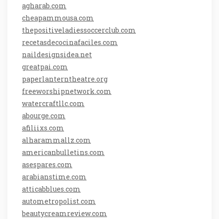
agharab.com
cheapammousa.com
thepositiveladiessoccerclub.com
recetasdecocinafaciles.com
naildesignsidea.net
greatpai.com
paperlanterntheatre.org
freeworshipnetwork.com
watercraftllc.com
abourge.com
afiliixs.com
alharammallz.com
americanbulletins.com
asespares.com
arabianstime.com
atticabblues.com
autometropolist.com
beautycreamreview.com