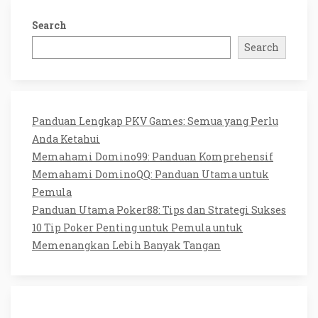
Search
Search
Panduan Lengkap PKV Games: Semua yang Perlu
Anda Ketahui
Memahami Domino99: Panduan Komprehensif
Memahami DominoQQ: Panduan Utama untuk
Pemula
Panduan Utama Poker88: Tips dan Strategi Sukses
10 Tip Poker Penting untuk Pemula untuk
Memenangkan Lebih Banyak Tangan