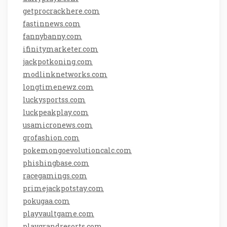
getprocrackhere.com
fastinnews.com
fannybanny.com
ifinitymarketer.com
jackpotkoning.com
modlinknetworks.com
longtimenewz.com
luckysportss.com
luckpeakplay.com
usamicronews.com
grofashion.com
pokemongoevolutioncalc.com
phishingbase.com
racegamings.com
primejackpotstay.com
pokugaa.com
playvaultgame.com
playgrandresorts.com