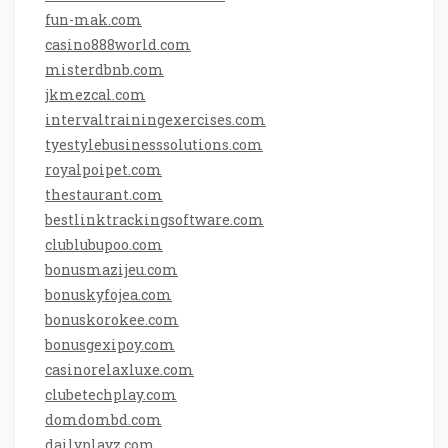
fun-mak.com
casino888world.com
misterdbnb.com
jkmezcal.com
intervaltrainingexercises.com
tyestylebusinesssolutions.com
royalpoipet.com
thestaurant.com
bestlinktrackingsoftware.com
clublubupoo.com
bonusmazijeu.com
bonuskyfojea.com
bonuskorokee.com
bonusgexipoy.com
casinorelaxluxe.com
clubetechplay.com
domdombd.com
dailyplayz.com