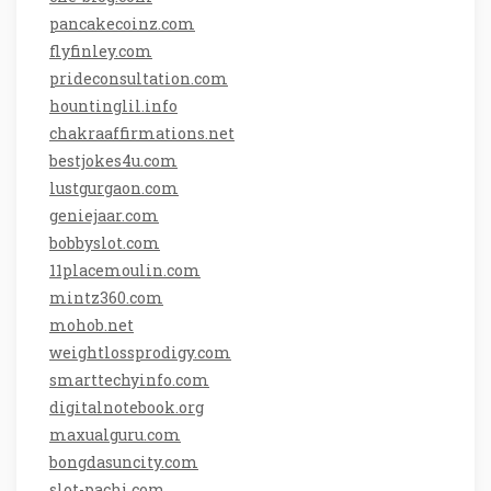
pancakecoinz.com
flyfinley.com
prideconsultation.com
hountinglil.info
chakraaffirmations.net
bestjokes4u.com
lustgurgaon.com
geniejaar.com
bobbyslot.com
11placemoulin.com
mintz360.com
mohob.net
weightlossprodigy.com
smarttechyinfo.com
digitalnotebook.org
maxualguru.com
bongdasuncity.com
slot-pachi.com