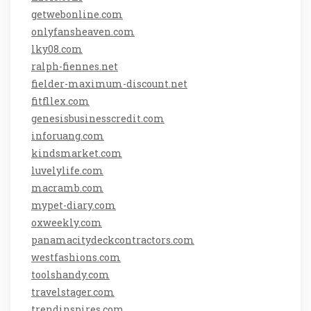
getwebonline.com
onlyfansheaven.com
lky08.com
ralph-fiennes.net
fielder-maximum-discount.net
fitfllex.com
genesisbusinesscredit.com
inforuang.com
kindsmarket.com
luvelylife.com
macramb.com
mypet-diary.com
oxweekly.com
panamacitydeckcontractors.com
westfashions.com
toolshandy.com
travelstager.com
trendinspires.com