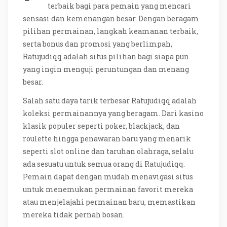
terbaik bagi para pemain yang mencari
sensasi dan kemenangan besar. Dengan beragam
pilihan permainan, langkah keamanan terbaik,
serta bonus dan promosi yang berlimpah,
Ratujudiqq adalah situs pilihan bagi siapa pun
yang ingin menguji peruntungan dan menang
besar.
Salah satu daya tarik terbesar Ratujudiqq adalah
koleksi permainannya yang beragam. Dari kasino
klasik populer seperti poker, blackjack, dan
roulette hingga penawaran baru yang menarik
seperti slot online dan taruhan olahraga, selalu
ada sesuatu untuk semua orang di Ratujudiqq.
Pemain dapat dengan mudah menavigasi situs
untuk menemukan permainan favorit mereka
atau menjelajahi permainan baru, memastikan
mereka tidak pernah bosan.