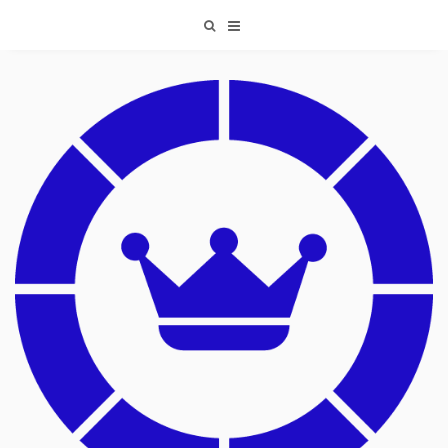
Skip
to
content