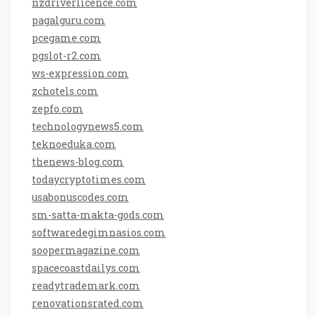
nzdriverlicence.com
pagalguru.com
pcegame.com
pgslot-r2.com
ws-expression.com
zchotels.com
zepfo.com
technologynews5.com
teknoeduka.com
thenews-blog.com
todaycryptotimes.com
usabonuscodes.com
sm-satta-makta-gods.com
softwaredegimnasios.com
soopermagazine.com
spacecoastdailys.com
readytrademark.com
renovationsrated.com