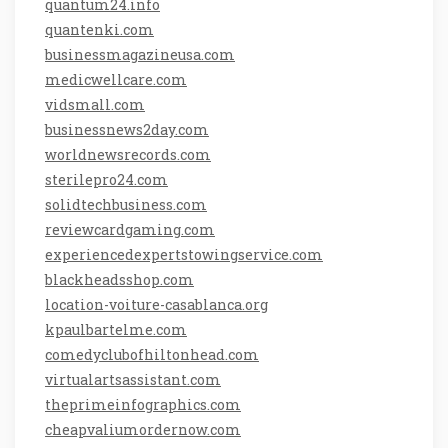
quantum24.info
quantenki.com
businessmagazineusa.com
medicwellcare.com
vidsmall.com
businessnews2day.com
worldnewsrecords.com
sterilepro24.com
solidtechbusiness.com
reviewcardgaming.com
experiencedexpertstowingservice.com
blackheadsshop.com
location-voiture-casablanca.org
kpaulbartelme.com
comedyclubofhiltonhead.com
virtualartsassistant.com
theprimeinfographics.com
cheapvaliumordernow.com