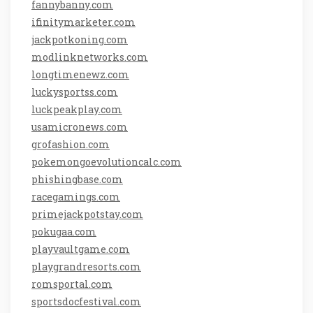
fannybanny.com
ifinitymarketer.com
jackpotkoning.com
modlinknetworks.com
longtimenewz.com
luckysportss.com
luckpeakplay.com
usamicronews.com
grofashion.com
pokemongoevolutioncalc.com
phishingbase.com
racegamings.com
primejackpotstay.com
pokugaa.com
playvaultgame.com
playgrandresorts.com
romsportal.com
sportsdocfestival.com