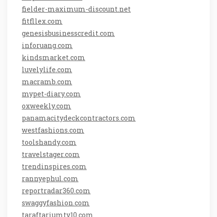
fielder-maximum-discount.net
fitfllex.com
genesisbusinesscredit.com
inforuang.com
kindsmarket.com
luvelylife.com
macramb.com
mypet-diary.com
oxweekly.com
panamacitydeckcontractors.com
westfashions.com
toolshandy.com
travelstager.com
trendinspires.com
rannyephul.com
reportradar360.com
swaggyfashion.com
taraftariumtv10.com