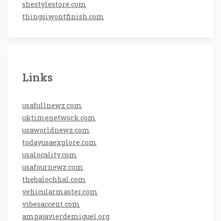
shestylestore.com
thingsiwontfinish.com
Links
usafullnewz.com
uktimenetwork.com
usaworldnewz.com
todayusaexplore.com
usalocality.com
usafournewz.com
thebalochhal.com
vehicularmaster.com
vibesaccent.com
ampajavierdemiguel.org