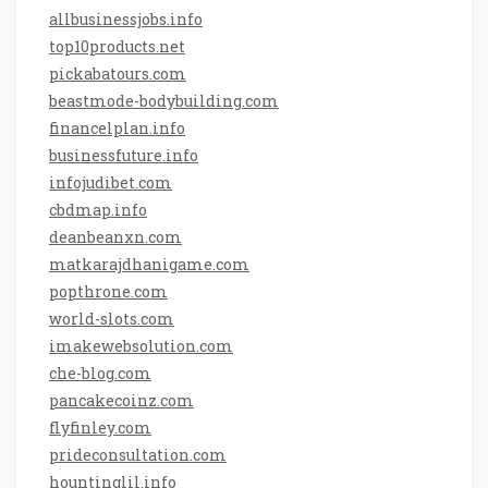
allbusinessjobs.info
top10products.net
pickabatours.com
beastmode-bodybuilding.com
financelplan.info
businessfuture.info
infojudibet.com
cbdmap.info
deanbeanxn.com
matkarajdhanigame.com
popthrone.com
world-slots.com
imakewebsolution.com
che-blog.com
pancakecoinz.com
flyfinley.com
prideconsultation.com
hountinglil.info