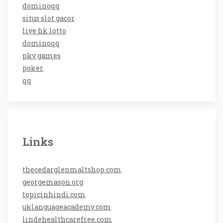
dominoqq
situs slot gacor
live hk lotto
dominoqq
pkv games
poker
qq
Links
thecedarglenmaltshop.com
georgemason.org
topicinhindi.com
uklanguageacademy.com
lindehealthcarefree.com