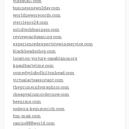
vidsmall.com
businessnews2day.com
worldnewsrecords.com
sterilepro24.com
solidtechbusiness.com
reviewcardgaming.com
experiencedexpertstowingservice.com
blackheadsshop.com
location-voiture-casablanca.org
kpaulbartelme.com
comedyclubofhiltonhead.com
virtualartsassistant.com
theprimeinfographics.com
cheapvaliumordernow.com
beenime.com
sodecia-kemmerich.com
fun-mak.com
casino888world.com