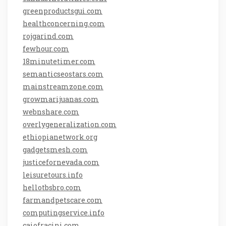
greenproductsgui.com
healthconcerning.com
rojgarind.com
fewhour.com
18minutetimer.com
semanticseostars.com
mainstreamzone.com
growmarijuanas.com
webnshare.com
overlygeneralization.com
ethiopianetwork.org
gadgetsmesh.com
justicefornevada.com
leisuretours.info
hellotbsbro.com
farmandpetscare.com
computingservice.info
caiofracini.com