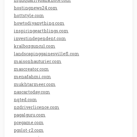
highqualitybanknote.com
hostingnews24.com
hottstyle.com
howtodiyanything.com
inspiringearthlings.com
investindependent.com
kralbozguncu1.com
landscapinggainesvillefl.com
maisonhauturier.com
mascreator.com
menafahmi.com
mukhtarmeer.com
nascartoday.com
nqted.com
nzdriverlicence.com
pagalguru.com
pcegame.com
pgslot-r2.com