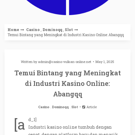
Home
Casino
,
Dominoqq
,
Slot
Temui Bintang yang Meningkat di Industri Kasino Online: Abangqq
Written by
admin@casino-vulkan-online.net
May 1, 2025
Temui Bintang yang Meningkat
di Industri Kasino Online:
Abangqq
Casino
.
Dominoqq
.
Slot
Article
[a
d_1]
Industri kasino online tumbuh dengan
cepat, dengan platform baru dan menarik