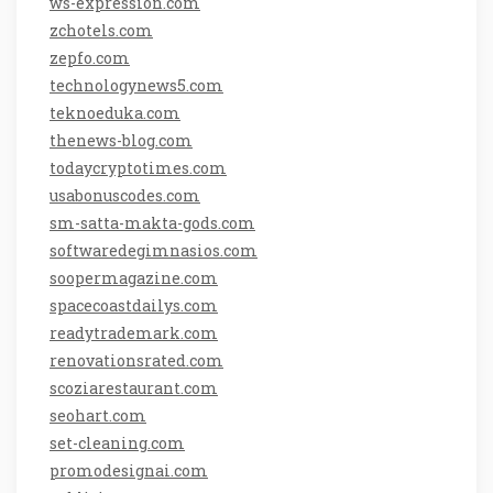
ws-expression.com
zchotels.com
zepfo.com
technologynews5.com
teknoeduka.com
thenews-blog.com
todaycryptotimes.com
usabonuscodes.com
sm-satta-makta-gods.com
softwaredegimnasios.com
soopermagazine.com
spacecoastdailys.com
readytrademark.com
renovationsrated.com
scoziarestaurant.com
seohart.com
set-cleaning.com
promodesignai.com