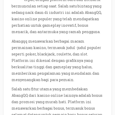
bermunculan setiap saat. Salah satu bintang yang
sedang naik daun di industri ini adalah AbangQQ,
kasino online populer yang telah mendapatkan
perhatian untuk gameplay inovatif, bonus
menarik, dan antarmuka yang ramah pengguna.
Abangqq menawarkan berbagai macam
permainan kasino, termasuk judul -judul populer
seperti poker, blackjack, roulette, dan slot.
Platform ini dikenal dengan grafiknya yang
berkualitas tinggi dan gameplay yang halus,
memberikan pengalaman yang mendalam dan
menyenangkan bagi para pemain.
Salah satu fitur utama yang membedakan
AbangQQ dari kasino online lainnya adalah bonus
dan promosi yang murah hati. Platform ini
menawarkan berbagai bonus, termasuk bonus
selamat datang untuk pemain baru, bonus setoran,