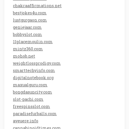
chakraaffirmations.net
bestjokes4u.com
lustgurgaon.com
geniejaar.com
bobbyslot.com
11placemoulin.com
mintz360.com
mohob.net
weightlossprodigy.com
smarttechyinfo.com
digitalnotebook.org
maxualguru.com
bongdasuncity.com
slot-pachi.com
freespinsslot.com
paradisefurballs.com
aveuere.info
cannabinoidtimes.com