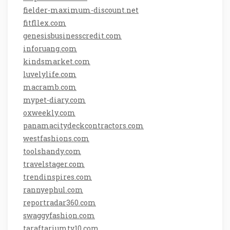
fielder-maximum-discount.net
fitfllex.com
genesisbusinesscredit.com
inforuang.com
kindsmarket.com
luvelylife.com
macramb.com
mypet-diary.com
oxweekly.com
panamacitydeckcontractors.com
westfashions.com
toolshandy.com
travelstager.com
trendinspires.com
rannyephul.com
reportradar360.com
swaggyfashion.com
taraftariumtv10.com