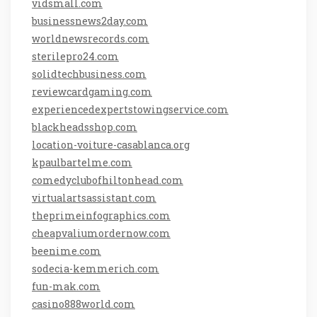
vidsmall.com
businessnews2day.com
worldnewsrecords.com
sterilepro24.com
solidtechbusiness.com
reviewcardgaming.com
experiencedexpertstowingservice.com
blackheadsshop.com
location-voiture-casablanca.org
kpaulbartelme.com
comedyclubofhiltonhead.com
virtualartsassistant.com
theprimeinfographics.com
cheapvaliumordernow.com
beenime.com
sodecia-kemmerich.com
fun-mak.com
casino888world.com