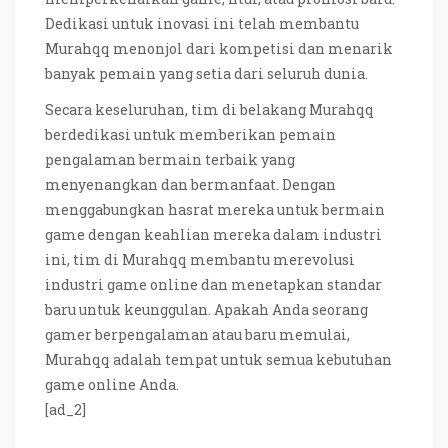
Dedikasi untuk inovasi ini telah membantu
Murahqq menonjol dari kompetisi dan menarik
banyak pemain yang setia dari seluruh dunia.
Secara keseluruhan, tim di belakang Murahqq
berdedikasi untuk memberikan pemain
pengalaman bermain terbaik yang
menyenangkan dan bermanfaat. Dengan
menggabungkan hasrat mereka untuk bermain
game dengan keahlian mereka dalam industri
ini, tim di Murahqq membantu merevolusi
industri game online dan menetapkan standar
baru untuk keunggulan. Apakah Anda seorang
gamer berpengalaman atau baru memulai,
Murahqq adalah tempat untuk semua kebutuhan
game online Anda.
[ad_2]