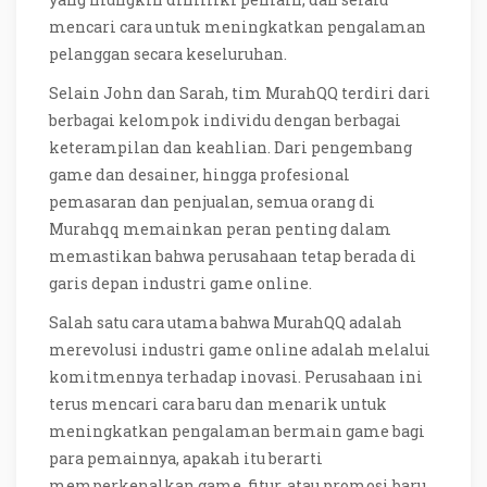
mencari cara untuk meningkatkan pengalaman
pelanggan secara keseluruhan.
Selain John dan Sarah, tim MurahQQ terdiri dari
berbagai kelompok individu dengan berbagai
keterampilan dan keahlian. Dari pengembang
game dan desainer, hingga profesional
pemasaran dan penjualan, semua orang di
Murahqq memainkan peran penting dalam
memastikan bahwa perusahaan tetap berada di
garis depan industri game online.
Salah satu cara utama bahwa MurahQQ adalah
merevolusi industri game online adalah melalui
komitmennya terhadap inovasi. Perusahaan ini
terus mencari cara baru dan menarik untuk
meningkatkan pengalaman bermain game bagi
para pemainnya, apakah itu berarti
memperkenalkan game, fitur, atau promosi baru.