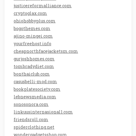
justicereformalliance.com
cryptoglax.com
ohiohobbyplus.com
bogothemes.com
ajino-mingei.com
yourfreehost.info
cheapnorthfacejacketsm.com
gurjoshhomes.com
tombradydiet.com
bonthaiclub.com
casusbelli-mod.com
bookplatesociety.com
lebnewsmedia.com
sonosonora.com
linkuusinternasional1.com
friendsroll.com
spiderclothing.net
wondergadgetsshop.com