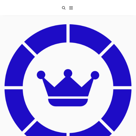
Skip
to
content