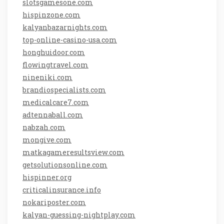
slotsgamesone.com
hispinzone.com
kalyanbazarnights.com
top-online-casino-usa.com
honghuidoor.com
flowingtravel.com
nineniki.com
brandiospecialists.com
medicalcare7.com
adtennaball.com
nabzah.com
mongive.com
matkagameresultsview.com
getsolutionsonline.com
hispinner.org
criticalinsurance.info
nokariposter.com
kalyan-guessing-nightplay.com