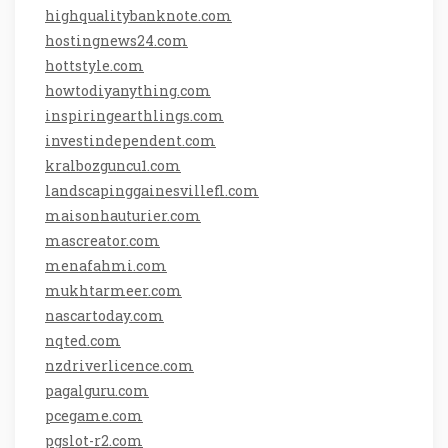
highqualitybanknote.com
hostingnews24.com
hottstyle.com
howtodiyanything.com
inspiringearthlings.com
investindependent.com
kralbozguncu1.com
landscapinggainesvillefl.com
maisonhauturier.com
mascreator.com
menafahmi.com
mukhtarmeer.com
nascartoday.com
nqted.com
nzdriverlicence.com
pagalguru.com
pcegame.com
pgslot-r2.com