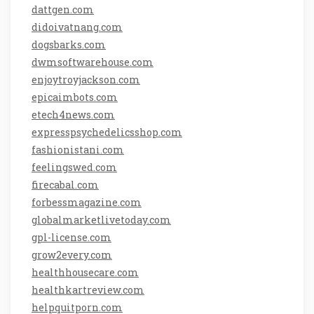
dattgen.com
didoivatnang.com
dogsbarks.com
dwmsoftwarehouse.com
enjoytroyjackson.com
epicaimbots.com
etech4news.com
expresspsychedelicsshop.com
fashionistani.com
feelingswed.com
firecabal.com
forbessmagazine.com
globalmarketlivetoday.com
gpl-license.com
grow2every.com
healthhousecare.com
healthkartreview.com
helpquitporn.com