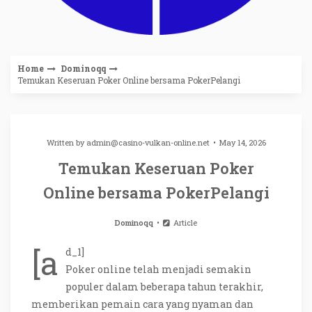
Home
Dominoqq
Temukan Keseruan Poker Online bersama PokerPelangi
Written by
admin@casino-vulkan-online.net
May 14, 2026
Temukan Keseruan Poker
Online bersama PokerPelangi
Dominoqq
Article
[a
d_1]
Poker online telah menjadi semakin
populer dalam beberapa tahun terakhir,
memberikan pemain cara yang nyaman dan