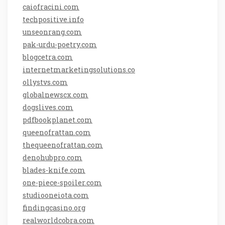
caiofracini.com
techpositive.info
unseonrang.com
pak-urdu-poetry.com
blogcetra.com
internetmarketingsolutions.co
ollystvs.com
globalnewscx.com
dogslives.com
pdfbookplanet.com
queenofrattan.com
thequeenofrattan.com
denohubpro.com
blades-knife.com
one-piece-spoiler.com
studiooneiota.com
findingcasino.org
realworldcobra.com