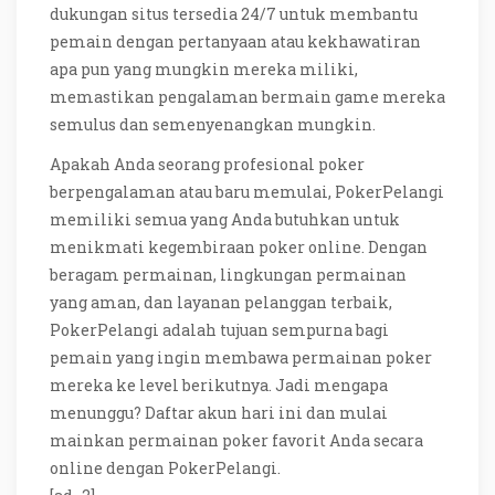
dukungan situs tersedia 24/7 untuk membantu
pemain dengan pertanyaan atau kekhawatiran
apa pun yang mungkin mereka miliki,
memastikan pengalaman bermain game mereka
semulus dan semenyenangkan mungkin.
Apakah Anda seorang profesional poker
berpengalaman atau baru memulai, PokerPelangi
memiliki semua yang Anda butuhkan untuk
menikmati kegembiraan poker online. Dengan
beragam permainan, lingkungan permainan
yang aman, dan layanan pelanggan terbaik,
PokerPelangi adalah tujuan sempurna bagi
pemain yang ingin membawa permainan poker
mereka ke level berikutnya. Jadi mengapa
menunggu? Daftar akun hari ini dan mulai
mainkan permainan poker favorit Anda secara
online dengan PokerPelangi.