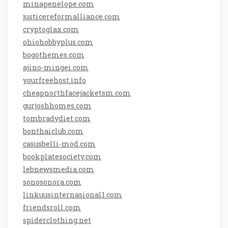
minapenelope.com
justicereformalliance.com
cryptoglax.com
ohiohobbyplus.com
bogothemes.com
ajino-mingei.com
yourfreehost.info
cheapnorthfacejacketsm.com
gurjoshhomes.com
tombradydiet.com
bonthaiclub.com
casusbelli-mod.com
bookplatesociety.com
lebnewsmedia.com
sonosonora.com
linkuusinternasional1.com
friendsroll.com
spiderclothing.net