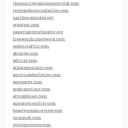
thepositiveladiessoccerclub.com
recetasdecocinafaciles.com
naildesignsidea.net
greatpai.com
paperlanterntheatre.org
freeworshipnetwork.com
watercraftllc.com
abourge.com
afiliixs.com
alharammallz.com
americanbulletins.com
asespares.com
arabianstime.com
atticabblues.com
autometropolist.com
beautycreamreview.com
coinmoh.com
cyclopsreview.com