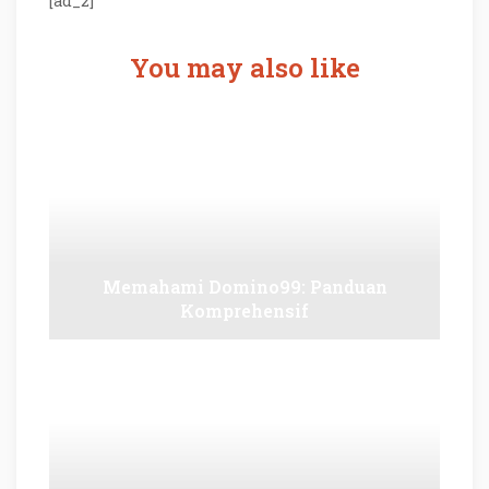
[ad_2]
You may also like
Memahami Domino99: Panduan
Komprehensif