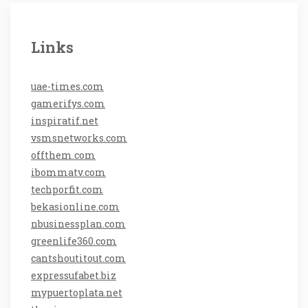
Links
uae-times.com
gamerifys.com
inspiratif.net
vsmsnetworks.com
offthem.com
ibommatv.com
techporfit.com
bekasionline.com
nbusinessplan.com
greenlife360.com
cantshoutitout.com
expressufabet.biz
mypuertoplata.net