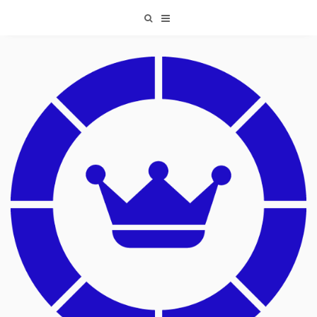
Skip
to
content