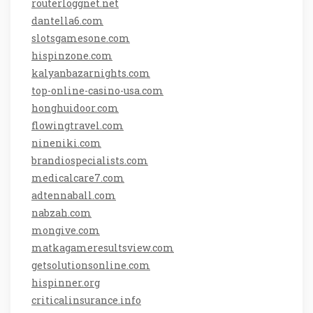
routerloggnet.net
dantella6.com
slotsgamesone.com
hispinzone.com
kalyanbazarnights.com
top-online-casino-usa.com
honghuidoor.com
flowingtravel.com
nineniki.com
brandiospecialists.com
medicalcare7.com
adtennaball.com
nabzah.com
mongive.com
matkagameresultsview.com
getsolutionsonline.com
hispinner.org
criticalinsurance.info