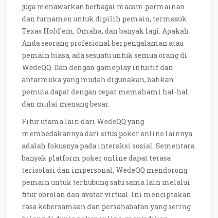
juga menawarkan berbagai macam permainan
dan turnamen untuk dipilih pemain, termasuk
Texas Hold’em, Omaha, dan banyak lagi. Apakah
Anda seorang profesional berpengalaman atau
pemain biasa, ada sesuatu untuk semua orang di
WedeQQ. Dan dengan gameplay intuitif dan
antarmuka yang mudah digunakan, bahkan
pemula dapat dengan cepat memahami hal-hal
dan mulai menang besar.
Fitur utama lain dari WedeQQ yang
membedakannya dari situs poker online lainnya
adalah fokusnya pada interaksi sosial. Sementara
banyak platform poker online dapat terasa
terisolasi dan impersonal, WedeQQ mendorong
pemain untuk terhubung satu sama lain melalui
fitur obrolan dan avatar virtual. Ini menciptakan
rasa kebersamaan dan persahabatan yang sering