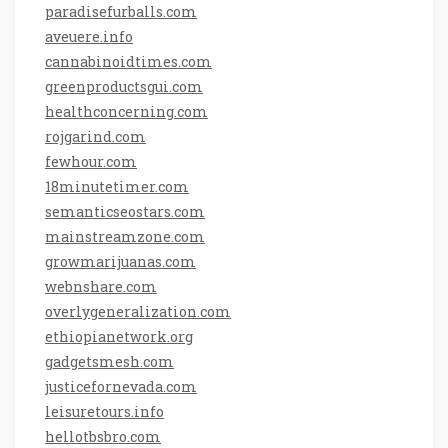
paradisefurballs.com
aveuere.info
cannabinoidtimes.com
greenproductsgui.com
healthconcerning.com
rojgarind.com
fewhour.com
18minutetimer.com
semanticseostars.com
mainstreamzone.com
growmarijuanas.com
webnshare.com
overlygeneralization.com
ethiopianetwork.org
gadgetsmesh.com
justicefornevada.com
leisuretours.info
hellotbsbro.com