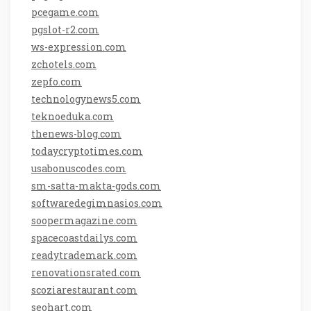
pcegame.com
pgslot-r2.com
ws-expression.com
zchotels.com
zepfo.com
technologynews5.com
teknoeduka.com
thenews-blog.com
todaycryptotimes.com
usabonuscodes.com
sm-satta-makta-gods.com
softwaredegimnasios.com
soopermagazine.com
spacecoastdailys.com
readytrademark.com
renovationsrated.com
scoziarestaurant.com
seohart.com