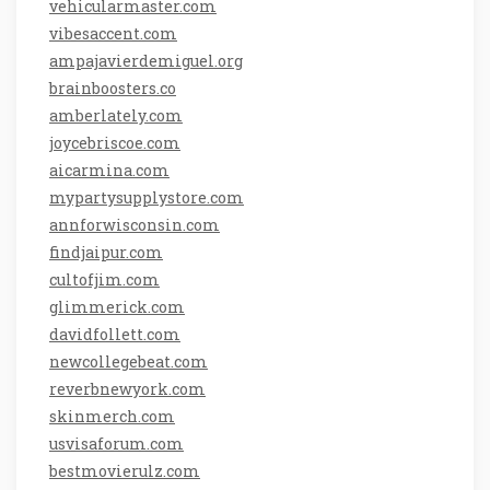
vehicularmaster.com
vibesaccent.com
ampajavierdemiguel.org
brainboosters.co
amberlately.com
joycebriscoe.com
aicarmina.com
mypartysupplystore.com
annforwisconsin.com
findjaipur.com
cultofjim.com
glimmerick.com
davidfollett.com
newcollegebeat.com
reverbnewyork.com
skinmerch.com
usvisaforum.com
bestmovierulz.com