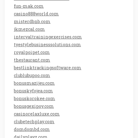
fun-mak.com
casino888world.com
misterdbnb.com
jkmezcal.com
intervaltrainingexercises.com
tyestylebusinesssolutions.com
royalpoipet.com
thestaurant.com
bestlinktrackingsoftware.com
clublubupoo.com
bonusmazijeu.com
bonuskyfojea.com
bonuskorokee.com
bonusgexipoy.com
casinorelaxluxe.com
clubetechplay.com
domdombd.com
dailyplayz.com