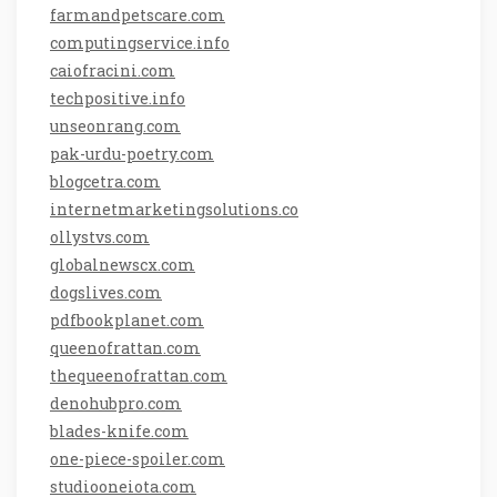
farmandpetscare.com
computingservice.info
caiofracini.com
techpositive.info
unseonrang.com
pak-urdu-poetry.com
blogcetra.com
internetmarketingsolutions.co
ollystvs.com
globalnewscx.com
dogslives.com
pdfbookplanet.com
queenofrattan.com
thequeenofrattan.com
denohubpro.com
blades-knife.com
one-piece-spoiler.com
studiooneiota.com