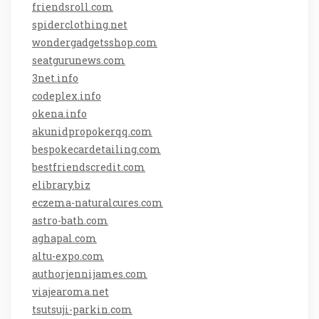
friendsroll.com
spiderclothing.net
wondergadgetsshop.com
seatgurunews.com
3net.info
codeplex.info
okena.info
akunidpropokerqq.com
bespokecardetailing.com
bestfriendscredit.com
elibrary.biz
eczema-naturalcures.com
astro-bath.com
aghapal.com
altu-expo.com
authorjennijames.com
viajearoma.net
tsutsuji-parkin.com