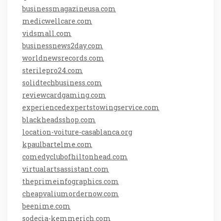
businessmagazineusa.com
medicwellcare.com
vidsmall.com
businessnews2day.com
worldnewsrecords.com
sterilepro24.com
solidtechbusiness.com
reviewcardgaming.com
experiencedexpertstowingservice.com
blackheadsshop.com
location-voiture-casablanca.org
kpaulbartelme.com
comedyclubofhiltonhead.com
virtualartsassistant.com
theprimeinfographics.com
cheapvaliumordernow.com
beenime.com
sodecia-kemmerich.com