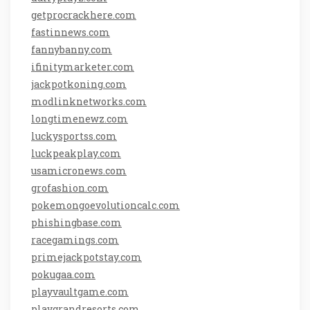
getprocrackhere.com
fastinnews.com
fannybanny.com
ifinitymarketer.com
jackpotkoning.com
modlinknetworks.com
longtimenewz.com
luckysportss.com
luckpeakplay.com
usamicronews.com
grofashion.com
pokemongoevolutioncalc.com
phishingbase.com
racegamings.com
primejackpotstay.com
pokugaa.com
playvaultgame.com
playgrandresorts.com