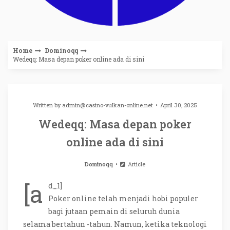
Home
Dominoqq
Wedeqq: Masa depan poker online ada di sini
Written by
admin@casino-vulkan-online.net
April 30, 2025
Wedeqq: Masa depan poker
online ada di sini
Dominoqq
Article
[a
d_1]
Poker online telah menjadi hobi populer
bagi jutaan pemain di seluruh dunia
selama bertahun -tahun. Namun, ketika teknologi