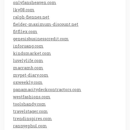
onlyfansheaven.com
lky08.com
ralph-fiennes.net
fielder-maximum-discount.net
fitfllex.com
genesisbusinesscredit.com
inforuang.com
kindsmarket.com
luvelylife.com
macramb.com
mypet-diary.com
oxweekly.com
panamacitydeckcontractors.com
westfashions.com
toolshandy.com
travelstager.com
trendinspires.com
rannyephul.com