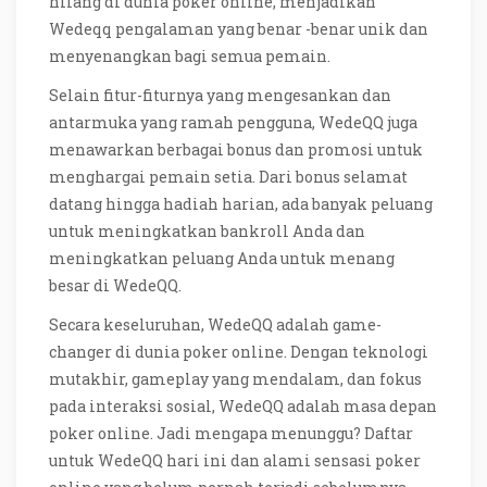
hilang di dunia poker online, menjadikan
Wedeqq pengalaman yang benar -benar unik dan
menyenangkan bagi semua pemain.
Selain fitur-fiturnya yang mengesankan dan
antarmuka yang ramah pengguna, WedeQQ juga
menawarkan berbagai bonus dan promosi untuk
menghargai pemain setia. Dari bonus selamat
datang hingga hadiah harian, ada banyak peluang
untuk meningkatkan bankroll Anda dan
meningkatkan peluang Anda untuk menang
besar di WedeQQ.
Secara keseluruhan, WedeQQ adalah game-
changer di dunia poker online. Dengan teknologi
mutakhir, gameplay yang mendalam, dan fokus
pada interaksi sosial, WedeQQ adalah masa depan
poker online. Jadi mengapa menunggu? Daftar
untuk WedeQQ hari ini dan alami sensasi poker