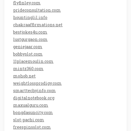
flyfinley.com
prideconsultation.com
hountinglil.info
chakraaffirmations.net
bestjokes4u.com
lustgurgaon.com
geniejaar.com
bobbyslot.com
11placemoulin.com
mintz360.com
mohob.net
weightlossprodigy.com
smarttechyinfo.com
digitalnotebook.org
maxualguru.com
bongdasuncity.com
slot-pachi.com
freespinsslot.com