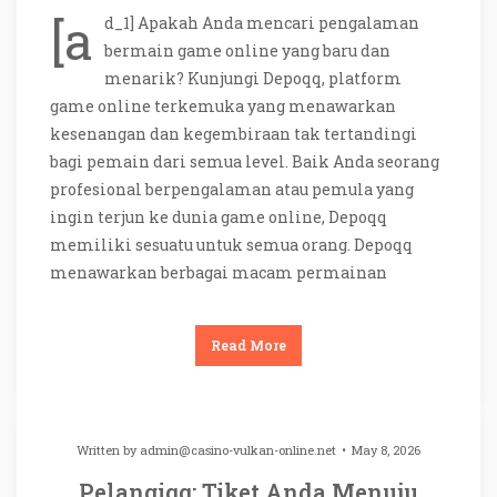
[a
d_1] Apakah Anda mencari pengalaman
bermain game online yang baru dan
menarik? Kunjungi Depoqq, platform
game online terkemuka yang menawarkan
kesenangan dan kegembiraan tak tertandingi
bagi pemain dari semua level. Baik Anda seorang
profesional berpengalaman atau pemula yang
ingin terjun ke dunia game online, Depoqq
memiliki sesuatu untuk semua orang. Depoqq
menawarkan berbagai macam permainan
Read More
Written by
admin@casino-vulkan-online.net
May 8, 2026
Pelangiqq: Tiket Anda Menuju