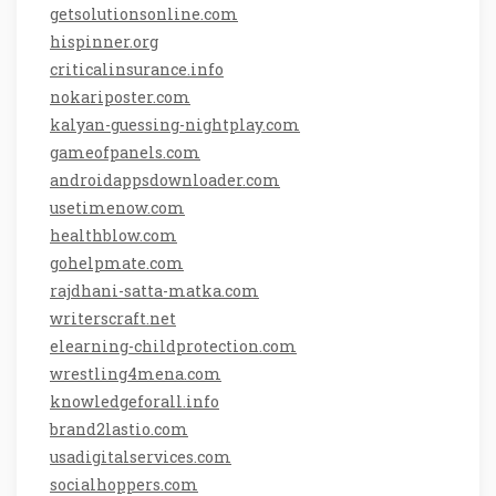
getsolutionsonline.com
hispinner.org
criticalinsurance.info
nokariposter.com
kalyan-guessing-nightplay.com
gameofpanels.com
androidappsdownloader.com
usetimenow.com
healthblow.com
gohelpmate.com
rajdhani-satta-matka.com
writerscraft.net
elearning-childprotection.com
wrestling4mena.com
knowledgeforall.info
brand2lastio.com
usadigitalservices.com
socialhoppers.com