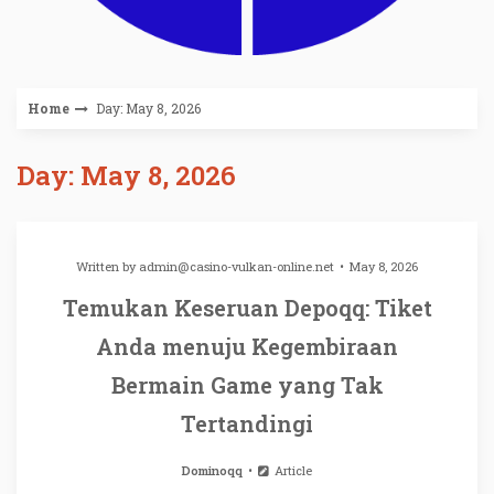
Home
Day: May 8, 2026
Day: May 8, 2026
Written by
admin@casino-vulkan-online.net
May 8, 2026
Temukan Keseruan Depoqq: Tiket
Anda menuju Kegembiraan
Bermain Game yang Tak
Tertandingi
Dominoqq
Article