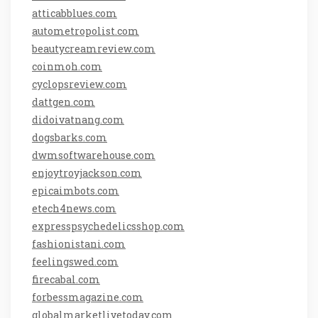
atticabblues.com
autometropolist.com
beautycreamreview.com
coinmoh.com
cyclopsreview.com
dattgen.com
didoivatnang.com
dogsbarks.com
dwmsoftwarehouse.com
enjoytroyjackson.com
epicaimbots.com
etech4news.com
expresspsychedelicsshop.com
fashionistani.com
feelingswed.com
firecabal.com
forbessmagazine.com
globalmarketlivetoday.com