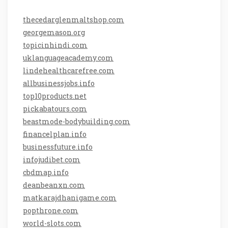
thecedarglenmaltshop.com
georgemason.org
topicinhindi.com
uklanguageacademy.com
lindehealthcarefree.com
allbusinessjobs.info
top10products.net
pickabatours.com
beastmode-bodybuilding.com
financelplan.info
businessfuture.info
infojudibet.com
cbdmap.info
deanbeanxn.com
matkarajdhanigame.com
popthrone.com
world-slots.com