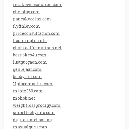
imakewebsolution.com
che-blog.com
pancakecoinz.com
flyfinley.com
prideconsultation.com
hountinglil.info
chakraaffirmations.net
bestjokes4u.com
lustgurgaon.com
geniejaar.com
bobbyslot.com
11placemoulin.com
mintz360.com
mohob.net
weightlossprodigy.com
smarttechyinfo.com
digitalnotebook.org
maxualguru.com