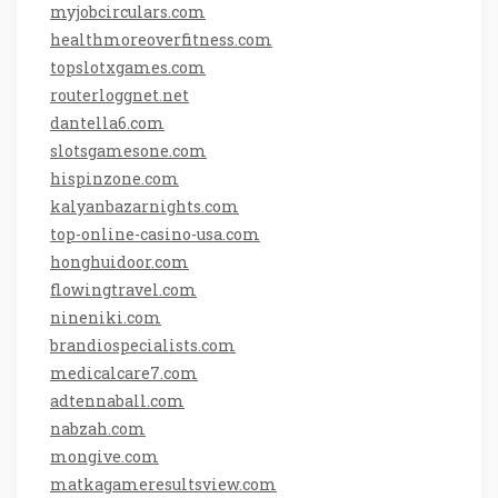
myjobcirculars.com
healthmoreoverfitness.com
topslotxgames.com
routerloggnet.net
dantella6.com
slotsgamesone.com
hispinzone.com
kalyanbazarnights.com
top-online-casino-usa.com
honghuidoor.com
flowingtravel.com
nineniki.com
brandiospecialists.com
medicalcare7.com
adtennaball.com
nabzah.com
mongive.com
matkagameresultsview.com