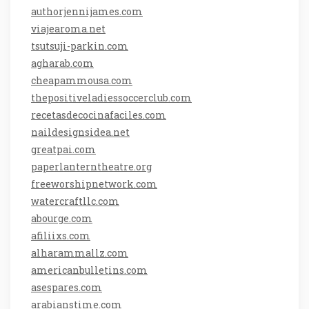
authorjennijames.com
viajearoma.net
tsutsuji-parkin.com
agharab.com
cheapammousa.com
thepositiveladiessoccerclub.com
recetasdecocinafaciles.com
naildesignsidea.net
greatpai.com
paperlanterntheatre.org
freeworshipnetwork.com
watercraftllc.com
abourge.com
afiliixs.com
alharammallz.com
americanbulletins.com
asespares.com
arabianstime.com