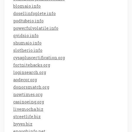
blomaio.info
dosellinfoplete.info
podtubeio.info
powerfulvolatile.info
qvidsio.info
shumaio.info
slotherio.info
cysapluscertification.org
fortnitehacks.org
loginsearch.org
aodecor.org
donorsmatch.org
nowtimes.org
casinoeing.org
livemocha.biz
streetlife.biz
hyves.biz
enoughinfo.net