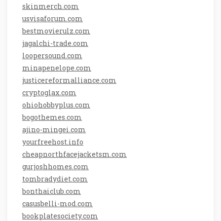
skinmerch.com
usvisaforum.com
bestmovierulz.com
jagalchi-trade.com
loopersound.com
minapenelope.com
justicereformalliance.com
cryptoglax.com
ohiohobbyplus.com
bogothemes.com
ajino-mingei.com
yourfreehost.info
cheapnorthfacejacketsm.com
gurjoshhomes.com
tombradydiet.com
bonthaiclub.com
casusbelli-mod.com
bookplatesociety.com