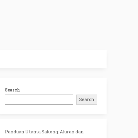
Search
Search
Panduan Utama Sakong: Aturan dan