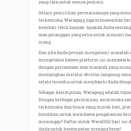
yang rata untuk semua pemain.
Selain pemilihan permainannya yang men
terkemuka, Waragaqq juga menawarkan ber
kembali lebih banyak. Apakah Anda seoran
atau pelanggan yang setia untuk mencari h
orang.
Dan jika Anda pernah mengalami masalah a
mengetahui bahwa platform ini menawark
dengan pertanyaan atau masalah yang mung
menjangkau melalui obrolan langsung, emai
selalu tersedia untuk membantu Anda denga
Sebagai kesimpulan, Waragaqq adalah tuju
Dengan berbagai permainan, antarmuka ya
terkemuka, dan bonus yang murah hati, pla
butuhkan untuk membawa pengalaman berma
menunggu? Daftar untuk WaraGQQ hari ini
Anda untuk kesempatan menang besar!