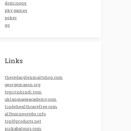
dominoqq
pkv games
poker
qq
Links
thecedarglenmaltshop.com
georgemason.org
topicinhindi.com
uklanguageacademy.com
lindehealthcarefree.com
allbusinessjobs.info
top10products.net
pickabatours.com